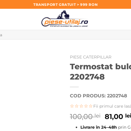
TRANSPORT GRATUIT > 999 RON
PIESE CATERPILLAR
Termostat bul
2202748
COD PRODUS: 2202748
☆☆☆☆☆
Fii primul care las
Prețul
100,00
81,00
lei
le
inițial
Livrare în 24–48h
prin G
a