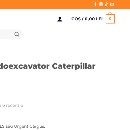
COȘ /
0,00
LEI
0
doexcavator Caterpillar
ă o recenzie
Prețul
i
curent
LS sau Urgent Cargus.
este: