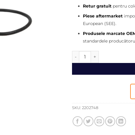
fost:
Retur gratuit
pentru cole
100,00 l
Piese aftermarket
impor
European (SEE).
Produsele marcate OE
standardele producătorul
Cantitate Termostat buldoex
SKU:
2202748