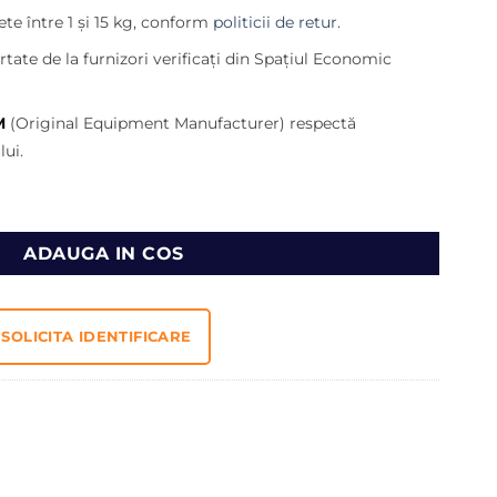
81,00 lei.
te între 1 și 15 kg, conform
politicii de retur
.
ei.
tate de la furnizori verificați din Spațiul Economic
M
(Original Equipment Manufacturer) respectă
ui.
cavator Caterpillar 2202748
ADAUGA IN COS
SOLICITA IDENTIFICARE