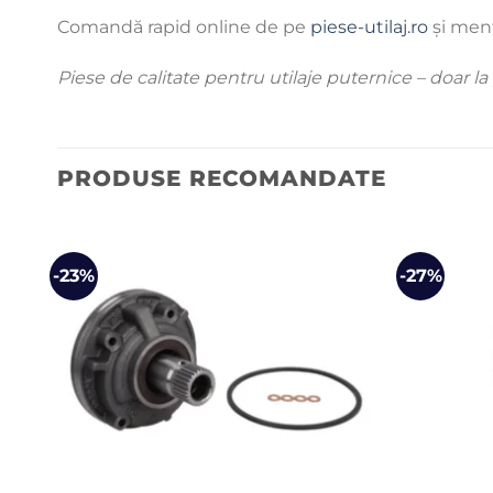
Comandă rapid online de pe
piese-utilaj.ro
și menț
Piese de calitate pentru utilaje puternice – doar la
PRODUSE RECOMANDATE
-23%
-27%