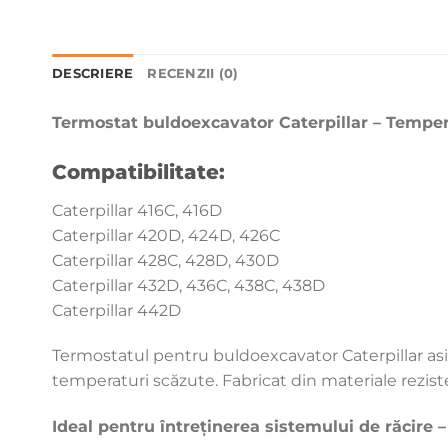
DESCRIERE
RECENZII (0)
Termostat buldoexcavator Caterpillar – Tempe
Compatibilitate:
Caterpillar 416C, 416D
Caterpillar 420D, 424D, 426C
Caterpillar 428C, 428D, 430D
Caterpillar 432D, 436C, 438C, 438D
Caterpillar 442D
Termostatul pentru buldoexcavator Caterpillar as
temperaturi scăzute. Fabricat din materiale rezisten
Ideal pentru întreținerea sistemului de răcire –