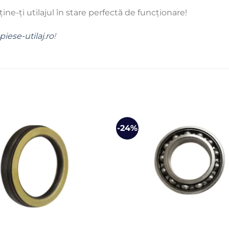
ine-ți utilajul în stare perfectă de funcționare!
piese-utilaj.ro
!
-24%