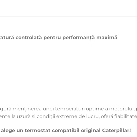
ratură controlată pentru performanță maximă
igură menținerea unei temperaturi optime a motorului, p
te la uzură și condiții extreme de lucru, oferă fiabilitate 
 alege un termostat compatibil original Caterpillar!