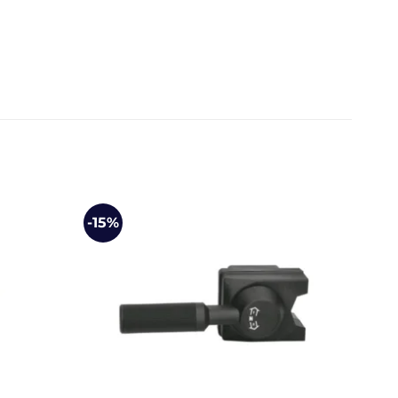
-15%
-29