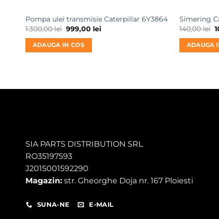
Pompa ulei transmisie Caterpillar 6Y3864
Simering Ca
Prețul
Prețul
P
1.300,00
lei
999,00
lei
140,00
lei
1
inițial
curent
i
a
este:
a
ADAUGA IN COS
ADAUGA I
fost:
999,00 lei.
f
1.300,00 lei.
1
SIA PARTS DISTRIBUTION SRL
RO35197593
J2015001592290
Magazin:
str. Gheorghe Doja nr. 167 Ploiesti
SUNA-NE
E-MAIL