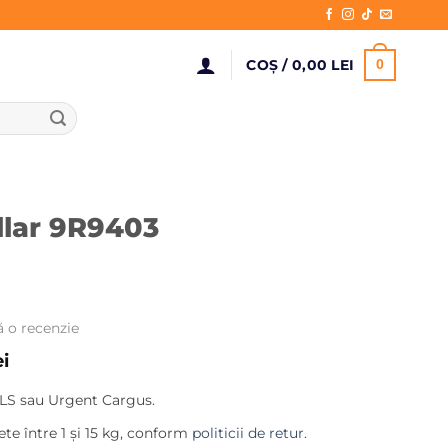
COȘ /
0,00
LEI
0
llar 9R9403
ă o recenzie
Prețul
ei
curent
LS sau Urgent Cargus.
este:
153,00 lei.
te între 1 și 15 kg, conform
politicii de retur
.