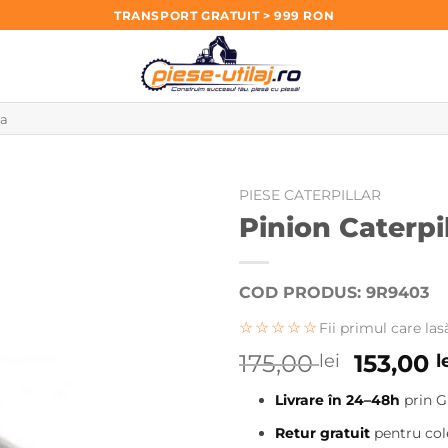
TRANSPORT GRATUIT > 999 RON
PIESE CATERPILLAR
Pinion Caterpi
COD PRODUS: 9R9403
☆☆☆☆☆
Fii primul care las
Prețul
175,00
153,00
lei
l
inițial
Livrare în 24–48h
prin G
a
fost:
Retur gratuit
pentru cole