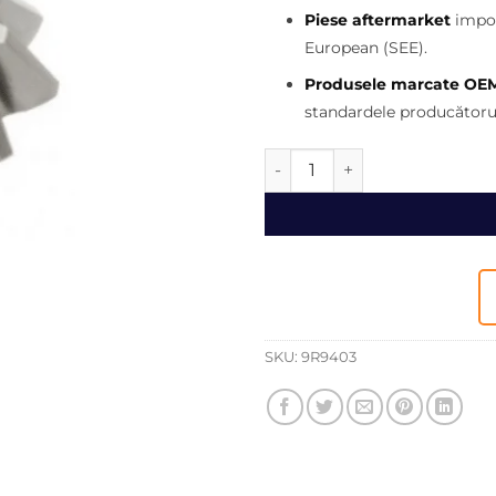
175,00 l
Piese aftermarket
impor
European (SEE).
Produsele marcate OE
standardele producătorul
Cantitate Pinion Caterpillar
SKU:
9R9403