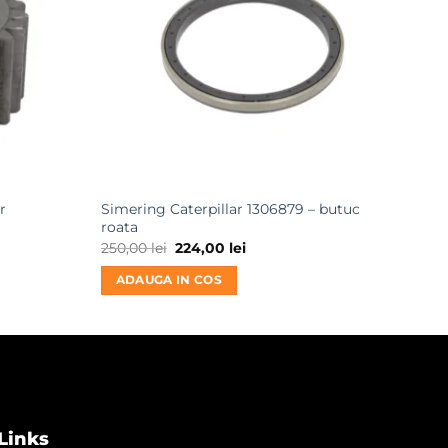
r
Simering Caterpillar 1306879 – butuc
Garn
roata
220
Prețul
Prețul
250,00
lei
224,00
lei
inițial
curent
AD
a
este:
ADAUGA IN COS
fost:
224,00 lei.
250,00 lei.
Links