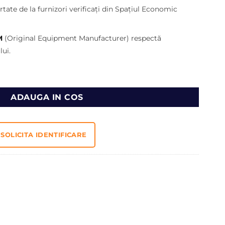
ei.
tate de la furnizori verificați din Spațiul Economic
M
(Original Equipment Manufacturer) respectă
ui.
 9R9403
ADAUGA IN COS
SOLICITA IDENTIFICARE