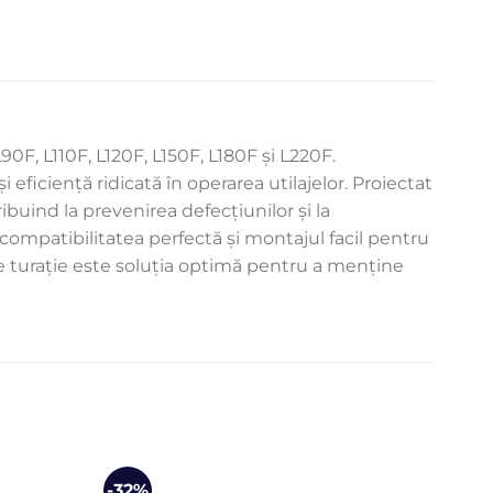
0F, L110F, L120F, L150F, L180F și L220F.
iciență ridicată în operarea utilajelor. Proiectat
ibuind la prevenirea defecțiunilor și la
 compatibilitatea perfectă și montajul facil pentru
 de turație este soluția optimă pentru a menține
-32%
-30