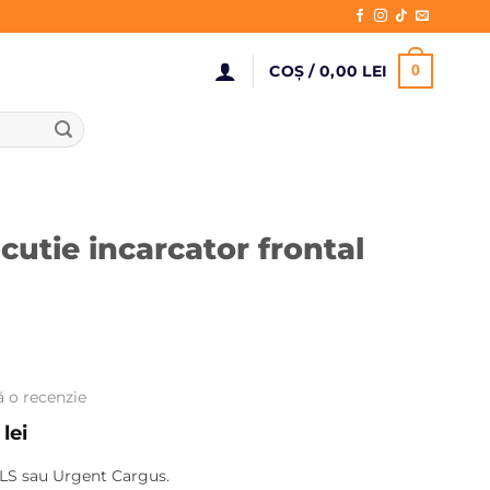
COȘ /
0,00
LEI
0
cutie incarcator frontal
ă o recenzie
Prețul
0
lei
curent
LS sau Urgent Cargus.
este: