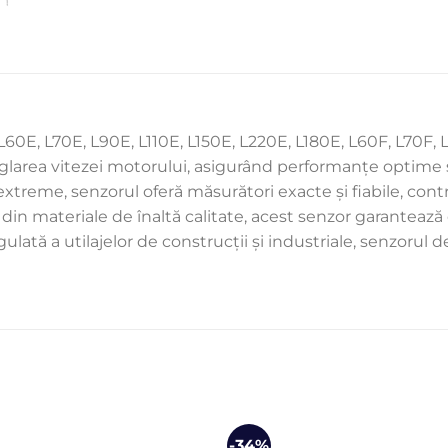
60E, L70E, L90E, L110E, L150E, L220E, L180E, L60F, L70F, L9
rea vitezei motorului, asigurând performanțe optime și ef
 extreme, senzorul oferă măsurători exacte și fiabile, contr
 din materiale de înaltă calitate, acest senzor garantează
ulată a utilajelor de construcții și industriale, senzorul
-34%