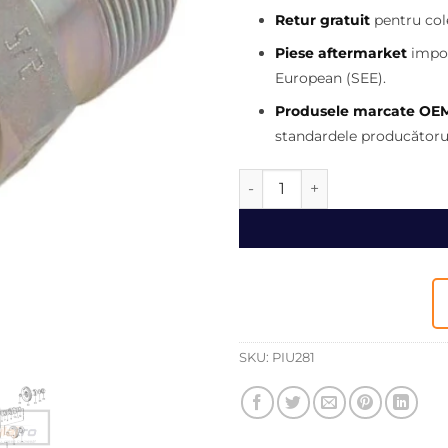
fost:
Retur gratuit
pentru cole
650,00 
Piese aftermarket
impor
European (SEE).
Produsele marcate OE
standardele producătorul
Cantitate Senzor turatie cuti
SKU:
PIU281