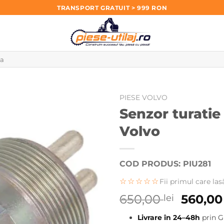
TRANSPORT GRATUIT > 999 RON
PIESE VOLVO
Senzor turatie 
Volvo
COD PRODUS: PIU281
☆☆☆☆☆
Fii primul care las
Prețul
650,00
560,0
lei
inițial
Livrare în 24–48h
prin G
a