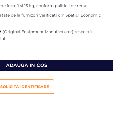
560,00 lei.
te între 1 și 15 kg, conform
politicii de retur
.
lei.
tate de la furnizori verificați din Spațiul Economic
M
(Original Equipment Manufacturer) respectă
ui.
e incarcator frontal Volvo
ADAUGA IN COS
SOLICITA IDENTIFICARE