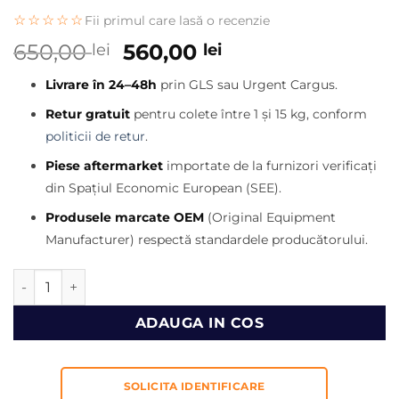
☆☆☆☆☆
Fii primul care lasă o recenzie
Prețul
Prețul
650,00
560,00
lei
lei
inițial
curent
Livrare în 24–48h
prin GLS sau Urgent Cargus.
a
este:
fost:
560,00 lei.
Retur gratuit
pentru colete între 1 și 15 kg, conform
650,00 lei.
politicii de retur
.
Piese aftermarket
importate de la furnizori verificați
din Spațiul Economic European (SEE).
Produsele marcate OEM
(Original Equipment
Manufacturer) respectă standardele producătorului.
Cantitate Senzor turatie cutie dumper Volvo
ADAUGA IN COS
SOLICITA IDENTIFICARE