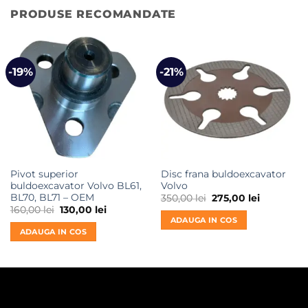
PRODUSE RECOMANDATE
-19%
-21%
Pivot superior
Disc frana buldoexcavator
buldoexcavator Volvo BL61,
Volvo
BL70, BL71 – OEM
Prețul
Prețul
350,00
lei
275,00
lei
inițial
curent
Prețul
Prețul
160,00
lei
130,00
lei
a
este:
inițial
curent
ADAUGA IN COS
fost:
275,00 lei.
a
este:
ADAUGA IN COS
350,00 lei.
fost:
130,00 lei.
160,00 lei.