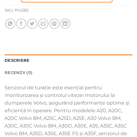
SKU:
PIU282
DESCRIERE
RECENZII (0)
Senzorul de turație este esențial pentru
monitorizarea și controlul vitezei motorului la
dumperele Volvo, asigurând performanțe optime și
eficiență în operare. Pentru modelele A20, A20C,
A20C Volvo BM, A25C, A25D, A25E, A30 Volvo BM,
A30C, A30C Volvo BM, A30D, A30E, A35, A35C, A35C
Volvo BM, A35D, A35E, A35E FS și A35F, senzorul de