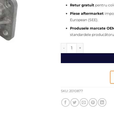
fost:
Retur gratuit
pentru cole
150,00 l
Piese aftermarket
impor
European (SEE).
Produsele marcate OE
standardele producătorul
Cantitate POMPA COMBUSTI
SKU:
2010877