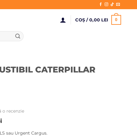
COȘ /
0,00
LEI
0
STIBIL CATERPILLAR
ă o recenzie
Prețul
i
curent
LS sau Urgent Cargus.
este: