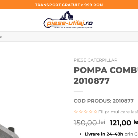
TRANSPORT GRATUIT > 999 RON
PIESE CATERPILLAR
POMPA COMBU
2010877
COD PRODUS: 2010877
☆☆☆☆☆
Fii primul care las
Prețul
150,00
121,00
lei
le
inițial
Livrare în 24–48h
prin G
a