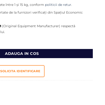
121,00 lei.
te între 1 și 15 kg, conform
politicii de retur
.
ei.
tate de la furnizori verificați din Spațiul Economic
M
(Original Equipment Manufacturer) respectă
ui.
BIL CATERPILLAR 2010877
ADAUGA IN COS
SOLICITA IDENTIFICARE