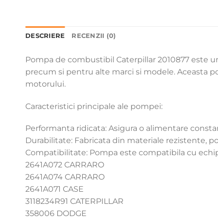
DESCRIERE
RECENZII (0)
Pompa de combustibil Caterpillar 2010877 este u
precum si pentru alte marci si modele. Aceasta po
motorului.
Caracteristici principale ale pompei:
Performanta ridicata: Asigura o alimentare consta
Durabilitate: Fabricata din materiale rezistente, po
Compatibilitate: Pompa este compatibila cu echipa
2641A072 CARRARO
2641A074 CARRARO
2641A071 CASE
3118234R91 CATERPILLAR
358006 DODGE