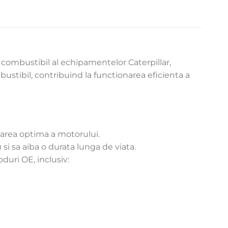
ombustibil al echipamentelor Caterpillar,
stibil, contribuind la functionarea eficienta a
narea optima a motorului.
 si sa aiba o durata lunga de viata.
uri OE, inclusiv: