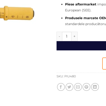
350,00 
Piese aftermarket
impor
European (SEE).
Produsele marcate OE
standardele producătorul
Cantitate Maneta bloc lumin
SKU:
PIU480