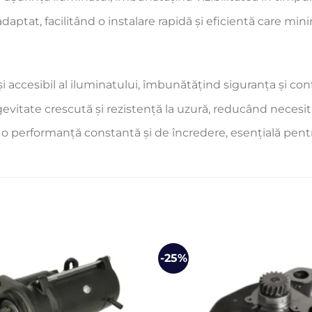
ptat, facilitând o instalare rapidă și eficientă care mini
și accesibil al iluminatului, îmbunătățind siguranța și con
evitate crescută și rezistență la uzură, reducând necesita
 o performanță constantă și de încredere, esențială pent
-25%