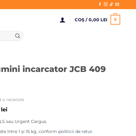
COȘ /
0,00
LEI
0
umini incarcator JCB 409
ă o recenzie
Prețul
0
lei
curent
LS sau Urgent Cargus.
este:
209,00 lei.
te între 1 și 15 kg, conform
politicii de retur
.