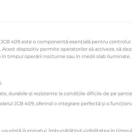
 JCB 409 este o componentă esențială pentru controlul si
ă. Acest dispozitiv permite operatorilor să activeze, să de
ța în timpul operării nocturne sau în medii slab iluminate.
.
e, durabile și rezistente la condițiile dificile de pe șantie
lul JCB 409, oferind o integrare perfectă și o funcțion
șurință iluminatul, îmbunătățind vizibilitatea în timpul 