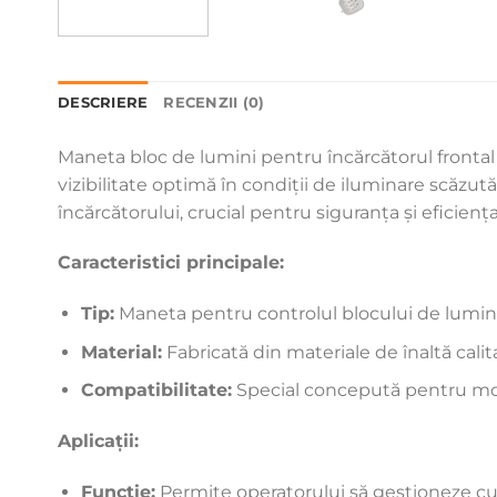
DESCRIERE
RECENZII (0)
Maneta bloc de lumini pentru încărcătorul frontal
vizibilitate optimă în condiții de iluminare scăzut
încărcătorului, crucial pentru siguranța și eficien
Caracteristici principale:
Tip:
Maneta pentru controlul blocului de lumini
Material:
Fabricată din materiale de înaltă calitat
Compatibilitate:
Special concepută pentru mode
Aplicații:
Funcție:
Permite operatorului să gestioneze cu u