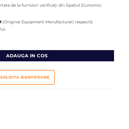
lei.
tate de la furnizori verificați din Spațiul Economic
M
(Original Equipment Manufacturer) respectă
ui.
i incarcator JCB 409
ADAUGA IN COS
SOLICITA IDENTIFICARE