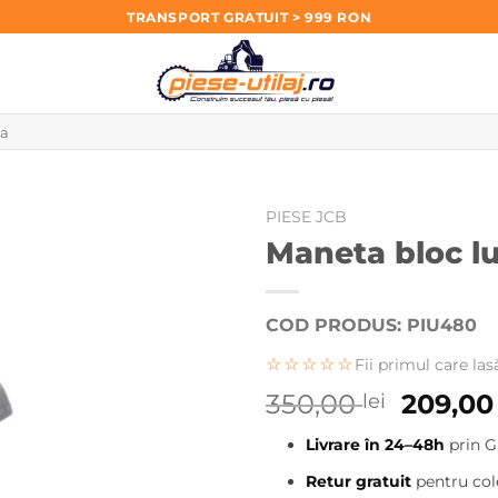
TRANSPORT GRATUIT > 999 RON
PIESE JCB
Maneta bloc l
COD PRODUS: PIU480
☆☆☆☆☆
Fii primul care las
Prețul
350,00
209,0
lei
inițial
Livrare în 24–48h
prin G
a
fost:
Retur gratuit
pentru cole