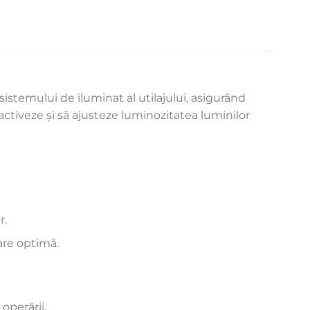
stemului de iluminat al utilajului, asigurând
zactiveze și să ajusteze luminozitatea luminilor
r.
are optimă.
operării.