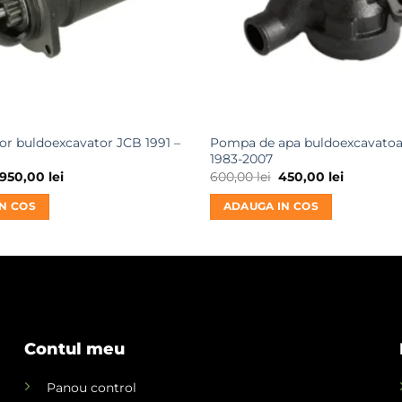
or buldoexcavator JCB 1991 –
Pompa de apa buldoexcavatoa
1983-2007
Prețul
Prețul
Prețul
Prețul
950,00
lei
600,00
lei
450,00
lei
inițial
curent
inițial
curent
a
este:
a
este:
N COS
ADAUGA IN COS
fost:
950,00 lei.
fost:
450,00 lei
1.100,00 lei.
600,00 lei.
Contul meu
Panou control