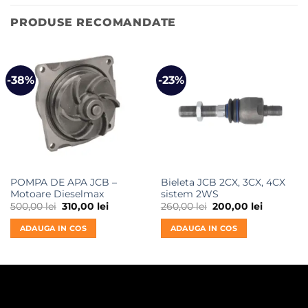
PRODUSE RECOMANDATE
-38%
-23%
POMPA DE APA JCB –
Bieleta JCB 2CX, 3CX, 4CX
Motoare Dieselmax
sistem 2WS
Prețul
Prețul
Prețul
Prețul
500,00
lei
310,00
lei
260,00
lei
200,00
lei
inițial
curent
inițial
curent
a
este:
a
este:
ADAUGA IN COS
ADAUGA IN COS
fost:
310,00 lei.
fost:
200,00 lei
500,00 lei.
260,00 lei.