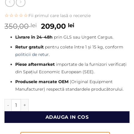
☆☆☆☆☆
Fii primul care lasă o recenzie
Prețul
Prețul
350,00
209,00
lei
lei
inițial
curent
Livrare în 24–48h
prin GLS sau Urgent Cargus.
a
este:
fost:
209,00 lei.
Retur gratuit
pentru colete între 1 și 15 kg, conform
350,00 lei.
politicii de retur
.
Piese aftermarket
importate de la furnizori verificați
din Spațiul Economic European (SEE).
Produsele marcate OEM
(Original Equipment
Manufacturer) respectă standardele producătorului.
Cantitate Maneta bloc lumini excavator JCB JS260
ADAUGA IN COS