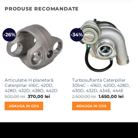
PRODUSE RECOMANDATE
-26%
-34%
Articulatie H planetară
Turbosuflanta Caterpillar
Caterpillar 416C, 420D,
3054C – 416D, 420D, 428D,
428D, 432D, 438D, 442D
430D, 432D, 434E, 444E
Prețul
Prețul
Prețul
Prețul
500,00
lei
370,00
lei
2.500,00
lei
1.650,00
lei
inițial
curent
inițial
curent
a
este:
a
este:
ADAUGA IN COS
ADAUGA IN COS
fost:
370,00 lei.
fost:
1.650,00
500,00 lei.
2.500,00 lei.