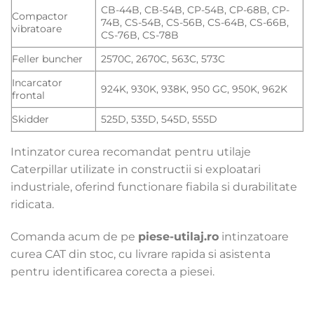
CB-44B, CB-54B, CP-54B, CP-68B, CP-
Compactor
74B, CS-54B, CS-56B, CS-64B, CS-66B,
vibratoare
CS-76B, CS-78B
Feller buncher
2570C, 2670C, 563C, 573C
Incarcator
924K, 930K, 938K, 950 GC, 950K, 962K
frontal
Skidder
525D, 535D, 545D, 555D
Intinzator curea recomandat pentru utilaje
Caterpillar utilizate in constructii si exploatari
industriale, oferind functionare fiabila si durabilitate
ridicata.
Comanda acum de pe
piese-utilaj.ro
intinzatoare
curea CAT din stoc, cu livrare rapida si asistenta
pentru identificarea corecta a piesei.