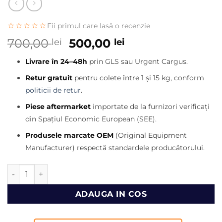
☆☆☆☆☆
Fii primul care lasă o recenzie
Prețul
Prețul
700,00
500,00
lei
lei
inițial
curent
Livrare în 24–48h
prin GLS sau Urgent Cargus.
a
este:
fost:
500,00 lei.
Retur gratuit
pentru colete între 1 și 15 kg, conform
700,00 lei.
politicii de retur
.
Piese aftermarket
importate de la furnizori verificați
din Spațiul Economic European (SEE).
Produsele marcate OEM
(Original Equipment
Manufacturer) respectă standardele producătorului.
Cantitate Intinzator curea buldoexcavator Caterpillar 428F
ADAUGA IN COS