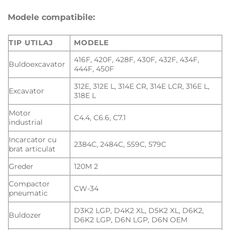
Modele compatibile:
TIP UTILAJ
MODELE
416F, 420F, 428F, 430F, 432F, 434F,
Buldoexcavator
444F, 450F
312E, 312E L, 314E CR, 314E LCR, 316E L,
Excavator
318E L
Motor
C4.4, C6.6, C7.1
industrial
Incarcator cu
2384C, 2484C, 559C, 579C
brat articulat
Greder
120M 2
Compactor
CW-34
pneumatic
D3K2 LGP, D4K2 XL, D5K2 XL, D6K2,
Buldozer
D6K2 LGP, D6N LGP, D6N OEM