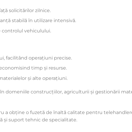
ă solicitărilor zilnice.
nță stabilă în utilizare intensivă.
 controlul vehiculului.
 facilitând operațiuni precise.
 economisind timp și resurse.
terialelor și alte operațiuni.
 în domeniile construcțiilor, agriculturii și gestionării m
u a obține o fuzetă de înaltă calitate pentru telehandle
idă și suport tehnic de specialitate.