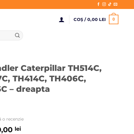
COȘ /
0,00
LEI
0
dler Caterpillar TH514C,
C, TH414C, TH406C,
C – dreapta
ă o recenzie
ul
Prețul
0,00
lei