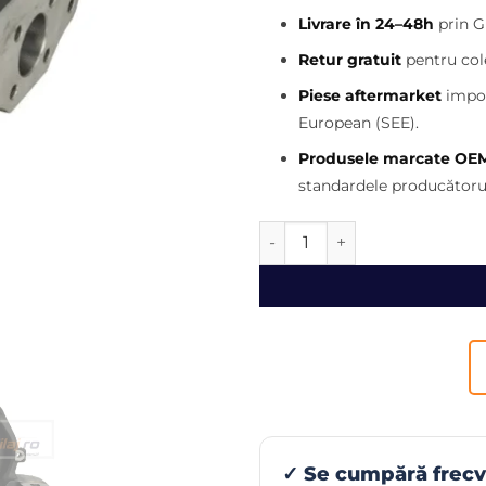
iniția
Livrare în 24–48h
prin G
a
fost:
Retur gratuit
pentru cole
4.000
Piese aftermarket
impor
European (SEE).
Produsele marcate OE
standardele producătorul
Cantitate Fuzeta telehandle
✓ Se cumpără frec