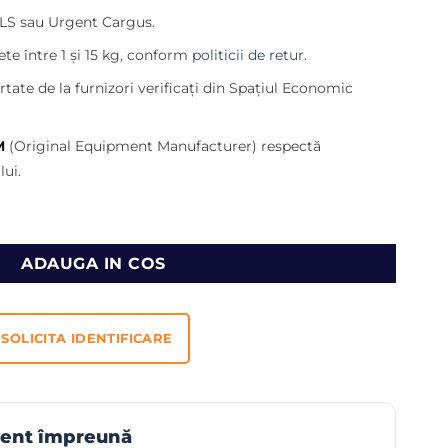
l
curent
LS sau Urgent Cargus.
este:
3.660,00 lei.
te între 1 și 15 kg, conform
politicii de retur
.
,00 lei.
tate de la furnizori verificați din Spațiul Economic
M
(Original Equipment Manufacturer) respectă
ui.
r Caterpillar TH514C, TH417C, TH407C, TH414C, TH406C, TH33
ADAUGA IN COS
SOLICITA IDENTIFICARE
vent împreună