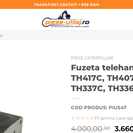
TRANSPORT GRATUIT > 999 RON
PIESE CATERPILLAR
Fuzeta telehan
TH417C, TH407
TH337C, TH336
COD PRODUS: PIU547
☆☆☆☆☆
Fii primul care las
Preț
4.000,00
3.66
lei