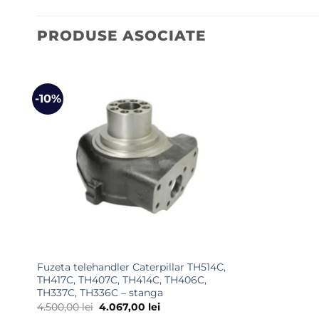
PRODUSE ASOCIATE
-10%
Fuzeta telehandler Caterpillar TH514C,
TH417C, TH407C, TH414C, TH406C,
TH337C, TH336C – stanga
Prețul
Prețul
4.500,00
lei
4.067,00
lei
inițial
curent