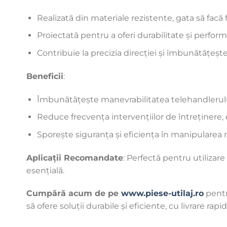
Realizată din materiale rezistente, gata să facă faț
Proiectată pentru a oferi durabilitate și performa
Contribuie la precizia direcției și îmbunătățește
Beneficii
:
Îmbunătățește manevrabilitatea telehandlerului,
Reduce frecvența intervențiilor de întreținere,
Sporește siguranța și eficiența în manipularea ma
Aplicații Recomandate
: Perfectă pentru utilizare
esențială.
Cumpără acum de pe
www.piese-utilaj.ro
pentr
să ofere soluții durabile și eficiente, cu livrare rap