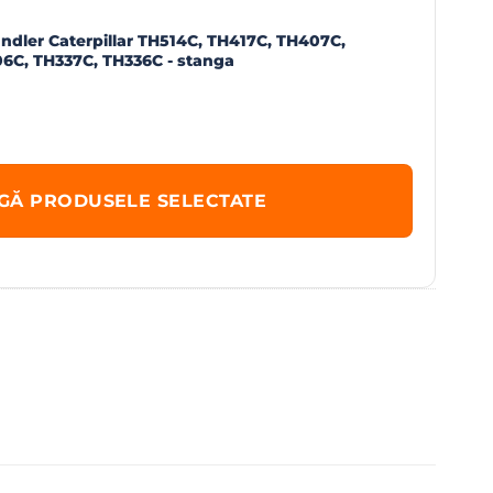
ndler Caterpillar TH514C, TH417C, TH407C,
6C, TH337C, TH336C - stanga
GĂ PRODUSELE SELECTATE