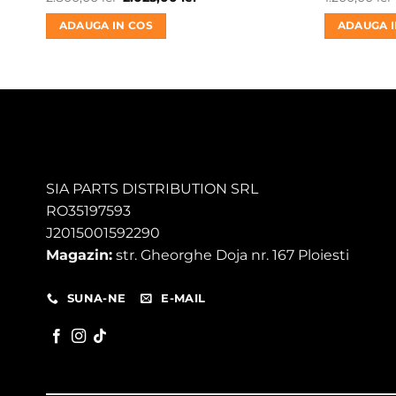
inițial
curent
a
este:
ADAUGA IN COS
ADAUGA I
fost:
2.025,00 lei.
2.800,00 lei.
SIA PARTS DISTRIBUTION SRL
RO35197593
J2015001592290
Magazin:
str. Gheorghe Doja nr. 167 Ploiesti
SUNA-NE
E-MAIL