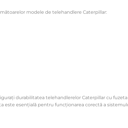
rmătoarelor modele de telehandlere Caterpillar:
sigurați durabilitatea telehandlerelor Caterpillar cu fuz
ta este esențială pentru funcționarea corectă a sistemulu