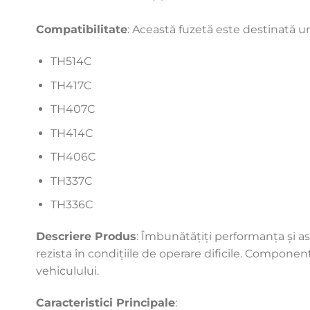
Compatibilitate
: Această fuzetă este destinată u
TH514C
TH417C
TH407C
TH414C
TH406C
TH337C
TH336C
Descriere Produs
: Îmbunătățiți performanța și a
rezista în condițiile de operare dificile. Componen
vehiculului.
Caracteristici Principale
: