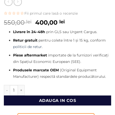
☆☆☆☆☆
Fii primul care lasă o recenzie
Prețul
Prețul
550,00
400,00
lei
lei
inițial
curent
Livrare în 24–48h
prin GLS sau Urgent Cargus.
a
este:
fost:
400,00 lei.
Retur gratuit
pentru colete între 1 și 15 kg, conform
550,00 lei.
politicii de retur
.
Piese aftermarket
importate de la furnizori verificați
din Spațiul Economic European (SEE).
Produsele marcate OEM
(Original Equipment
Manufacturer) respectă standardele producătorului.
Cantitate Cablu frana de mana CAT TH220B , TH330B
ADAUGA IN COS