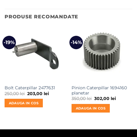
PRODUSE RECOMANDATE
-19%
-14%
Pinion Caterpillar 1694160
Bolt Caterpillar 2477631
planetar
Prețul
Prețul
250,00
lei
203,00
lei
inițial
curent
Prețul
Prețul
350,00
lei
302,00
lei
a
este:
inițial
curent
ADAUGA IN COS
fost:
203,00 lei.
a
este:
ADAUGA IN COS
250,00 lei.
fost:
302,00 lei.
350,00 lei.