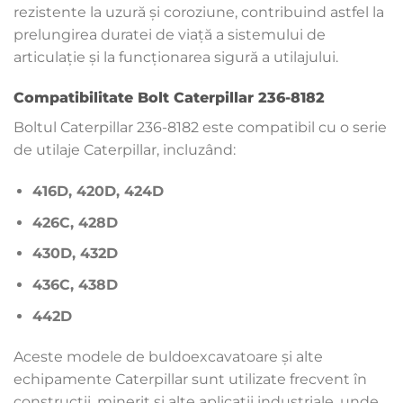
rezistente la uzură și coroziune, contribuind astfel la
prelungirea duratei de viață a sistemului de
articulație și la funcționarea sigură a utilajului.
Compatibilitate Bolt Caterpillar 236-8182
Boltul Caterpillar 236-8182 este compatibil cu o serie
de utilaje Caterpillar, incluzând:
416D, 420D, 424D
426C, 428D
430D, 432D
436C, 438D
442D
Aceste modele de buldoexcavatoare și alte
echipamente Caterpillar sunt utilizate frecvent în
construcții, minerit și alte aplicații industriale, unde