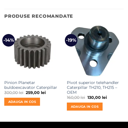
PRODUSE RECOMANDATE
-14%
-19%
Pinion Planetar
Pivot superior telehandler
buldoexcavator Caterpillar
Caterpillar TH210, TH215 –
OEM
Prețul
Prețul
300,00
lei
259,00
lei
inițial
curent
Prețul
Prețul
160,00
lei
130,00
lei
a
este:
inițial
curent
ADAUGA IN COS
fost:
259,00 lei.
a
este:
ADAUGA IN COS
300,00 lei.
fost:
130,00 lei.
160,00 lei.