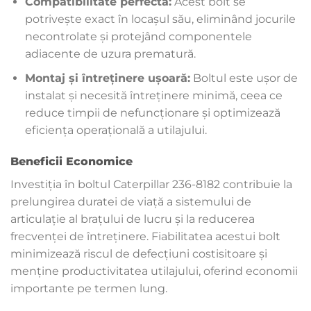
Compatibilitate perfectă:
Acest bolt se
potrivește exact în locașul său, eliminând jocurile
necontrolate și protejând componentele
adiacente de uzura prematură.
Montaj și întreținere ușoară:
Boltul este ușor de
instalat și necesită întreținere minimă, ceea ce
reduce timpii de nefuncționare și optimizează
eficiența operațională a utilajului.
Beneficii Economice
Investiția în boltul Caterpillar 236-8182 contribuie la
prelungirea duratei de viață a sistemului de
articulație al brațului de lucru și la reducerea
frecvenței de întreținere. Fiabilitatea acestui bolt
minimizează riscul de defecțiuni costisitoare și
menține productivitatea utilajului, oferind economii
importante pe termen lung.