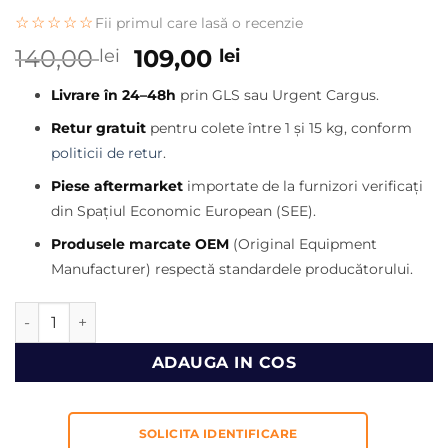
☆☆☆☆☆
Fii primul care lasă o recenzie
Prețul
Prețul
140,00
109,00
lei
lei
inițial
curent
Livrare în 24–48h
prin GLS sau Urgent Cargus.
a
este:
fost:
109,00 lei.
Retur gratuit
pentru colete între 1 și 15 kg, conform
140,00 lei.
politicii de retur
.
Piese aftermarket
importate de la furnizori verificați
din Spațiul Economic European (SEE).
Produsele marcate OEM
(Original Equipment
Manufacturer) respectă standardele producătorului.
Cantitate Bolt Caterpillar 236-8182
ADAUGA IN COS
SOLICITA IDENTIFICARE