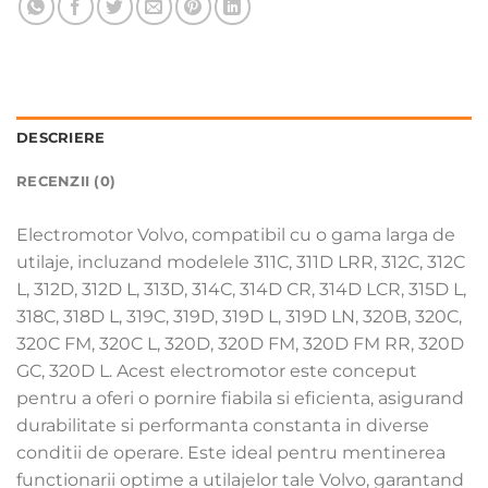
DESCRIERE
RECENZII (0)
Electromotor Volvo, compatibil cu o gama larga de
utilaje, incluzand modelele 311C, 311D LRR, 312C, 312C
L, 312D, 312D L, 313D, 314C, 314D CR, 314D LCR, 315D L,
318C, 318D L, 319C, 319D, 319D L, 319D LN, 320B, 320C,
320C FM, 320C L, 320D, 320D FM, 320D FM RR, 320D
GC, 320D L. Acest electromotor este conceput
pentru a oferi o pornire fiabila si eficienta, asigurand
durabilitate si performanta constanta in diverse
conditii de operare. Este ideal pentru mentinerea
functionarii optime a utilajelor tale Volvo, garantand