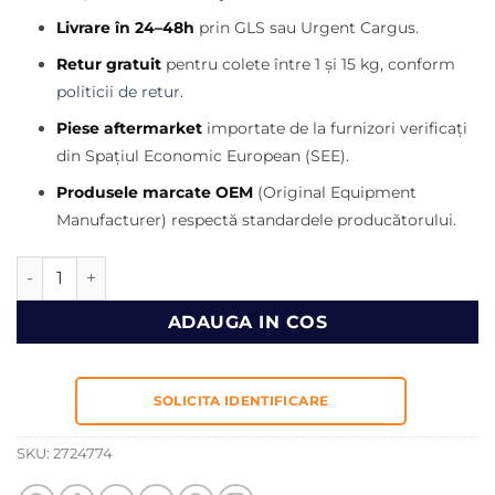
inițial
curent
Livrare în 24–48h
prin GLS sau Urgent Cargus.
a
este:
fost:
985,00 lei.
Retur gratuit
pentru colete între 1 și 15 kg, conform
1.300,00 lei.
politicii de retur
.
Piese aftermarket
importate de la furnizori verificați
din Spațiul Economic European (SEE).
Produsele marcate OEM
(Original Equipment
Manufacturer) respectă standardele producătorului.
Cantitate Electromotor Volvo 311 , 312 , 313 , 314 , 318 , 319 , 3
ADAUGA IN COS
SOLICITA IDENTIFICARE
SKU:
2724774