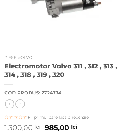
PIESE VOLVO
Electromotor Volvo 311 , 312 , 313 ,
314 , 318 , 319 , 320
COD PRODUS: 2724774
☆☆☆☆☆
Fii primul care lasă o recenzie
Prețul
Prețul
1.300,00
985,00
lei
lei