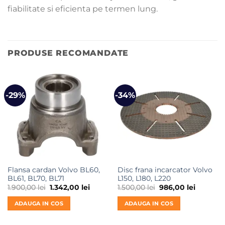
fiabilitate si eficienta pe termen lung.
PRODUSE RECOMANDATE
-29%
-34%
Flansa cardan Volvo BL60,
Disc frana incarcator Volvo
BL61, BL70, BL71
L150, L180, L220
Prețul
Prețul
Prețul
Prețul
1.900,00
lei
1.342,00
lei
1.500,00
lei
986,00
lei
inițial
curent
inițial
curent
a
este:
a
este:
ADAUGA IN COS
ADAUGA IN COS
fost:
1.342,00 lei.
fost:
986,00 le
1.900,00 lei.
1.500,00 lei.