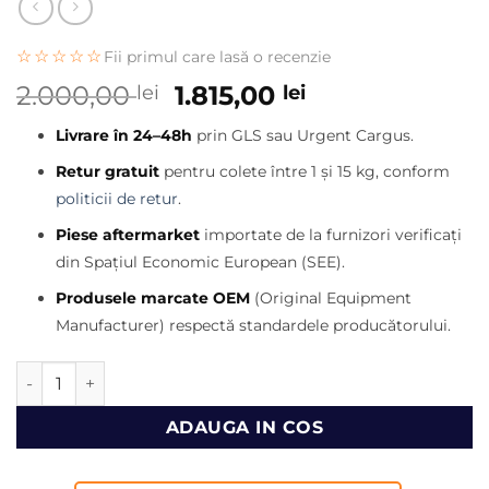
☆☆☆☆☆
Fii primul care lasă o recenzie
Prețul
Prețul
2.000,00
1.815,00
lei
lei
inițial
curent
Livrare în 24–48h
prin GLS sau Urgent Cargus.
a
este:
fost:
1.815,00 lei.
Retur gratuit
pentru colete între 1 și 15 kg, conform
2.000,00 lei.
politicii de retur
.
Piese aftermarket
importate de la furnizori verificați
din Spațiul Economic European (SEE).
Produsele marcate OEM
(Original Equipment
Manufacturer) respectă standardele producătorului.
Cantitate Planetara buldoexcavator Volvo BL61, BL70, BL71
ADAUGA IN COS