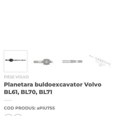
PIESE VOLVO
Planetara buldoexcavator Volvo
BL61, BL70, BL71
COD PRODUS: aPIU755