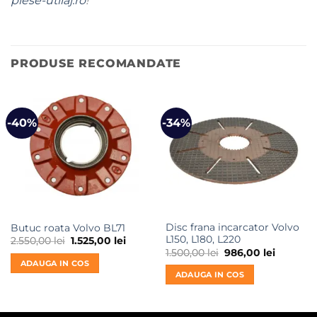
piese-utilaj.ro
!
PRODUSE RECOMANDATE
-40%
-34%
Disc frana incarcator Volvo
Butuc roata Volvo BL71
L150, L180, L220
Prețul
Prețul
2.550,00
lei
1.525,00
lei
inițial
curent
Prețul
Prețul
1.500,00
lei
986,00
lei
a
este:
inițial
curent
ADAUGA IN COS
fost:
1.525,00 lei.
a
este:
ADAUGA IN COS
2.550,00 lei.
fost:
986,00 le
1.500,00 lei.