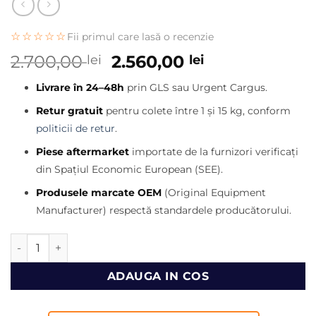
☆☆☆☆☆
Fii primul care lasă o recenzie
Prețul
Prețul
2.700,00
2.560,00
lei
lei
inițial
curent
Livrare în 24–48h
prin GLS sau Urgent Cargus.
a
este:
fost:
2.560,00 lei.
Retur gratuit
pentru colete între 1 și 15 kg, conform
2.700,00 lei.
politicii de retur
.
Piese aftermarket
importate de la furnizori verificați
din Spațiul Economic European (SEE).
Produsele marcate OEM
(Original Equipment
Manufacturer) respectă standardele producătorului.
Cantitate Turbosuflanta incarcator Case 121E, 221E, 321E
ADAUGA IN COS