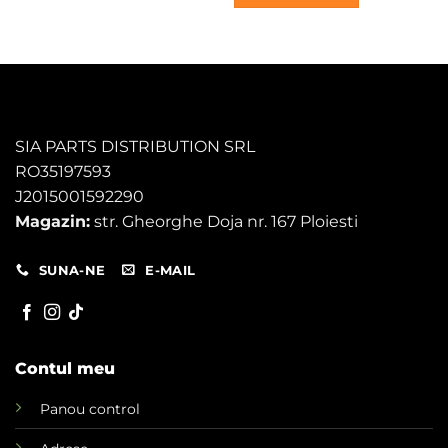
fost:
100,00 lei.
200,00 lei.
SIA PARTS DISTRIBUTION SRL
RO35197593
J2015001592290
Magazin:
str. Gheorghe Doja nr. 167 Ploiesti
SUNA-NE
E-MAIL
Contul meu
Panou control