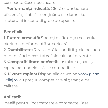
compacte Case specificate.
–
Performanță ridicată:
Oferă o funcționare
eficientă și fiabilă, menținând randamentul
motorului în condiții grele de operare.
Beneficii:
1.
Putere crescută:
Sporește eficiența motorului,
oferind o performanță superioară.
2.
Durabilitate:
Rezistentă la condiții grele de lucru,
minimizând necesitatea înlocuirilor frecvente.
3.
Compatibilitate perfectă:
Instalare ușoară și
rapidă pe modelele Case compatibile.
4.
Livrare rapidă:
Disponibilă acum pe
www.piese-
utilaj.ro
, cu prețuri competitive și garanție de
calitate.
Aplicații:
Ideală pentru încărcătoarele compacte Case