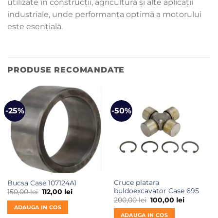
utilizate în construcții, agricultură și alte aplicații
industriale, unde performanța optimă a motorului
este esențială.
PRODUSE RECOMANDATE
-25%
-50%
Cruce platara
Bucsa Case 107124A1
buldoexcavator Case 695
Prețul
Prețul
150,00
lei
112,00
lei
inițial
curent
Prețul
Prețul
200,00
lei
100,00
lei
a
este:
inițial
curent
ADAUGA IN COS
fost:
112,00 lei.
a
este:
ADAUGA IN COS
150,00 lei.