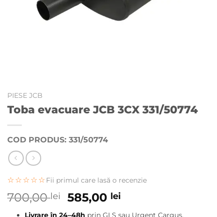
PIESE JCB
Toba evacuare JCB 3CX 331/50774
COD PRODUS: 331/50774
☆☆☆☆☆
Fii primul care lasă o recenzie
Prețul
Prețul
700,00
585,00
lei
lei
inițial
curent
Livrare în 24–48h
prin GLS sau Urgent Cargus.