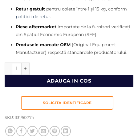
a
este:
fost:
585,00 lei.
Retur gratuit
pentru colete între 1 și 15 kg, conform
700,00 lei.
politicii de retur
.
Piese aftermarket
importate de la furnizori verificați
din Spațiul Economic European (SEE).
Produsele marcate OEM
(Original Equipment
Manufacturer) respectă standardele producătorului.
Cantitate Toba evacuare JCB 3CX 331/50774
ADAUGA IN COS
SOLICITA IDENTIFICARE
SKU:
331/50774