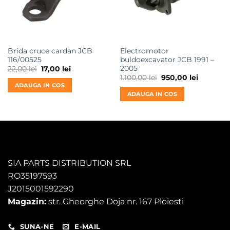
Brida cruce cardan JCB
Electromotor
116/00525
buldoexcavator JCB 1991 –
2005
Prețul
Prețul
22,00
lei
17,00
lei
inițial
curent
Prețul
Prețul
1.100,00
lei
950,00
lei
a
este:
inițial
curent
ADAUGA IN COS
fost:
17,00 lei.
a
este:
ADAUGA IN COS
22,00 lei.
fost:
950,00 le
1.100,00 lei.
SIA PARTS DISTRIBUTION SRL
RO35197593
J2015001592290
Magazin:
str. Gheorghe Doja nr. 167 Ploiesti
SUNA-NE
E-MAIL