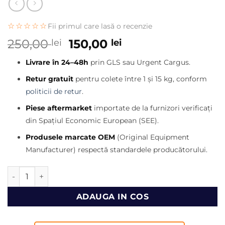
☆☆☆☆☆
Fii primul care lasă o recenzie
Prețul
Prețul
250,00
150,00
lei
lei
inițial
curent
Livrare în 24–48h
prin GLS sau Urgent Cargus.
a
este:
fost:
150,00 lei.
Retur gratuit
pentru colete între 1 și 15 kg, conform
250,00 lei.
politicii de retur
.
Piese aftermarket
importate de la furnizori verificați
din Spațiul Economic European (SEE).
Produsele marcate OEM
(Original Equipment
Manufacturer) respectă standardele producătorului.
Cantitate Termostat buldoexcavator CAT 414E, 416E, 420E,
ADAUGA IN COS