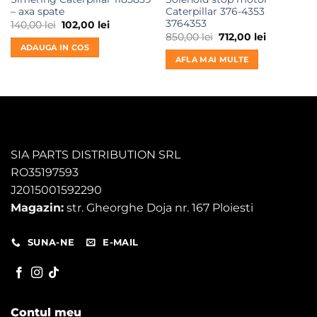
– axa spate
Caterpillar 376-4353
3764353
Prețul
Prețul
140,00
lei
102,00
lei
inițial
curent
Prețul
Prețul
850,00
lei
712,00
lei
a
este:
inițial
curent
ADAUGA IN COS
fost:
102,00 lei.
a
este:
AFLA MAI MULTE
140,00 lei.
fost:
712,00 lei.
850,00 lei.
SIA PARTS DISTRIBUTION SRL
RO35197593
J2015001592290
Magazin:
str. Gheorghe Doja nr. 167 Ploiesti
SUNA-NE
E-MAIL
Contul meu