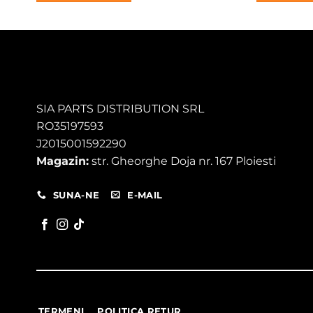
600,00 lei.
1
SIA PARTS DISTRIBUTION SRL
RO35197593
J2015001592290
Magazin:
str. Gheorghe Doja nr. 167 Ploiesti
SUNA-NE
E-MAIL
TERMENI
POLITICA RETUR