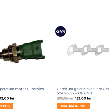
-24%
mperatura motor Cummins
Garnitura galerie evacuare Ca
504170332 – OE CNH
rețul
Prețul
Prețul
Prețul
02,00
lei
200,00
lei
153,00
lei
nițial
curent
inițial
curent
este:
a
este:
N COS
ADAUGA IN COS
ost:
102,00 lei.
fost:
153,00 lei.