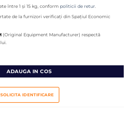
135,00 lei.
te între 1 și 15 kg, conform
politicii de retur
.
ei.
tate de la furnizori verificați din Spațiul Economic
M
(Original Equipment Manufacturer) respectă
ui.
e incarcator Case 1021G, 1121G, 521D, 521E, 521F
ADAUGA IN COS
SOLICITA IDENTIFICARE