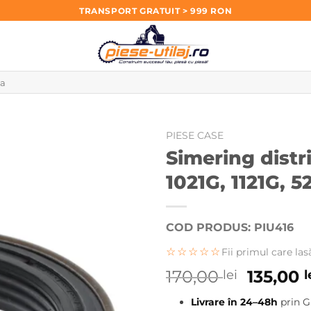
TRANSPORT GRATUIT > 999 RON
PIESE CASE
Simering distr
1021G, 1121G, 5
COD PRODUS: PIU416
☆☆☆☆☆
Fii primul care las
Prețul
170,00
135,00
lei
l
inițial
Livrare în 24–48h
prin G
a