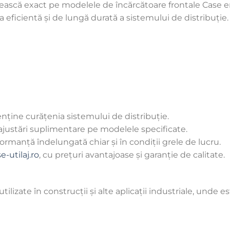
vească exact pe modelele de încărcătoare frontale Case 
 eficientă și de lungă durată a sistemului de distribuție.
enține curățenia sistemului de distribuție.
ă ajustări suplimentare pe modelele specificate.
ormanță îndelungată chiar și în condiții grele de lucru.
-utilaj.ro
, cu prețuri avantajoase și garanție de calitate.
izate în construcții și alte aplicații industriale, unde es