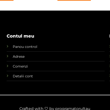
20,00 lei.
200,00 lei.
Contul meu
Panou control
Adrese
Comenzi
Detalii cont
Crafted with 🤍 by
programatorultau