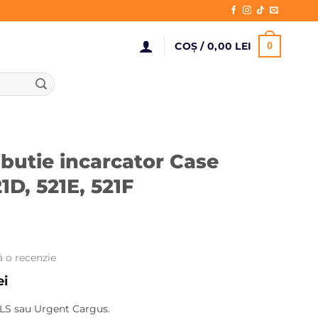
COȘ /
0,00
LEI
0
ibutie incarcator Case
21D, 521E, 521F
ă o recenzie
Prețul
ei
curent
LS sau Urgent Cargus.
este: