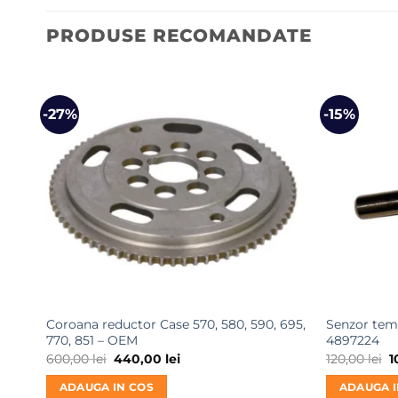
PRODUSE RECOMANDATE
-27%
-15%
Coroana reductor Case 570, 580, 590, 695,
Senzor te
770, 851 – OEM
4897224
Prețul
Prețul
P
600,00
lei
440,00
lei
120,00
lei
1
inițial
curent
i
a
este:
a
ADAUGA IN COS
ADAUGA I
fost:
440,00 lei.
f