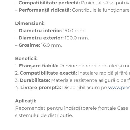
–
Compatibilitate perfectă:
Proiectat să se potri
–
Performanță ridicată:
Contribuie la funcționarea
Dimensiuni:
–
Diametru interior:
70.0 mm.
–
Diametru exterior:
100.0 mm.
–
Grosime:
16.0 mm.
Beneficii:
1.
Etanșare fiabilă:
Previne pierderile de ulei și m
2.
Compatibilitate exactă:
Instalare rapidă și făr
3.
Durabilitate:
Materiale rezistente asigură o perf
4.
Livrare promptă:
Disponibil acum pe
www.piese
Aplicații:
Recomandat pentru încărcătoarele frontale Case util
sistemului de distribuție.