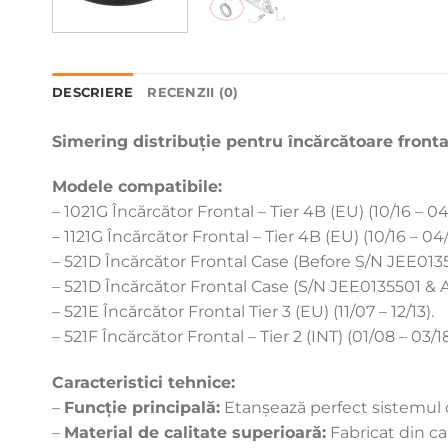
DESCRIERE
RECENZII (0)
Simering distribuție pentru încărcătoare front
Modele compatibile:
– 1021G Încărcător Frontal – Tier 4B (EU) (10/16 – 04/
– 1121G Încărcător Frontal – Tier 4B (EU) (10/16 – 04/
– 521D Încărcător Frontal Case (Before S/N JEE0135
– 521D Încărcător Frontal Case (S/N JEE0135501 & Af
– 521E Încărcător Frontal Tier 3 (EU) (11/07 – 12/13).
– 521F Încărcător Frontal – Tier 2 (INT) (01/08 – 03/18
Caracteristici tehnice:
–
Funcție principală:
Etanșează perfect sistemul de
–
Material de calitate superioară:
Fabricat din ca