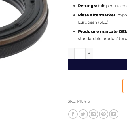
fost:
Retur gratuit
pentru cole
170,00 l
Piese aftermarket
impor
European (SEE).
Produsele marcate OE
standardele producătorul
Cantitate Simering distributi
SKU:
PIU416