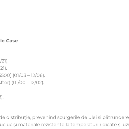
ale Case
21).
21).
500) (01/03 – 12/06).
ter) (01/00 – 12/02).
).
 distribuție, prevenind scurgerile de ulei și pătrunderea
uciuc și materiale rezistente la temperaturi ridicate și uz