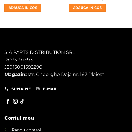
inițial
curent
inițial
curent
a
este:
a
este:
ADAUGA IN COS
ADAUGA IN COS
fost:
66,00 lei.
fost:
900,00 le
70,00 lei.
1.300,00 lei.
SIA PARTS DISTRIBUTION SRL
RO35197593
J2015001592290
Magazin:
str. Gheorghe Doja nr. 167 Ploiesti
SUNA-NE
E-MAIL
Contul meu
Panou control