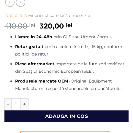
☆☆☆☆☆
Fii primul care lasă o recenzie
Prețul
Prețul
410,00
320,00
lei
lei
inițial
curent
Livrare în 24–48h
prin GLS sau Urgent Cargus.
a
este:
fost:
320,00 lei.
Retur gratuit
pentru colete între 1 și 15 kg, conform
410,00 lei.
politicii de retur
.
Piese aftermarket
importate de la furnizori verificați
din Spațiul Economic European (SEE).
Produsele marcate OEM
(Original Equipment
Manufacturer) respectă standardele producătorului.
Cantitate Pompa de apa incarcator frontal JCB 410 an 198
ADAUGA IN COS