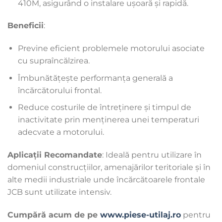
410M, asigurând o instalare ușoară și rapidă.
Beneficii
:
Previne eficient problemele motorului asociate
cu supraîncălzirea.
Îmbunătățește performanța generală a
încărcătorului frontal.
Reduce costurile de întreținere și timpul de
inactivitate prin menținerea unei temperaturi
adecvate a motorului.
Aplicații Recomandate
: Ideală pentru utilizare în
domeniul construcțiilor, amenajărilor teritoriale și în
alte medii industriale unde încărcătoarele frontale
JCB sunt utilizate intensiv.
Cumpără acum de pe
www.piese-utilaj.ro
pentru