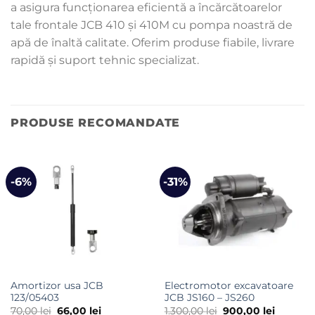
a asigura funcționarea eficientă a încărcătoarelor
tale frontale JCB 410 și 410M cu pompa noastră de
apă de înaltă calitate. Oferim produse fiabile, livrare
rapidă și suport tehnic specializat.
PRODUSE RECOMANDATE
-6%
-31%
Amortizor usa JCB
Electromotor excavatoare
123/05403
JCB JS160 – JS260
Prețul
Prețul
Prețul
Prețul
70,00
lei
66,00
lei
1.300,00
lei
900,00
lei