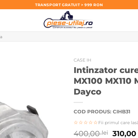
TRANSPORT GRATUIT > 999 RON
CASE IH
Intinzator cu
MX100 MX110 M
Dayco
COD PRODUS: CIHB31
☆☆☆☆☆
Fii primul care las
Prețul
400,00
310,0
lei