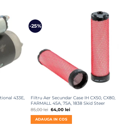
-25%
-31
tional 433E,
Filtru Aer Secundar Case IH CX50, CX80,
Pomp
FARMALL 45A, 75A, 1838 Skid Steer
485,
Prețul
Prețul
85,00
lei
64,00
lei
360
inițial
curent
a
este:
ADAUGA IN COS
AD
0 lei.
fost:
64,00 lei.
85,00 lei.