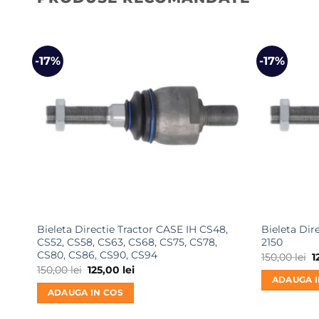
-17%
-17%
Bieleta Directie Tractor CASE IH CS48,
Bieleta Dire
CS52, CS58, CS63, CS68, CS75, CS78,
2150
CS80, CS86, CS90, CS94
P
150,00
lei
1
i
Prețul
Prețul
150,00
lei
125,00
lei
a
inițial
curent
ADAUGA I
f
a
este:
ADAUGA IN COS
1
fost:
125,00 lei.
150,00 lei.