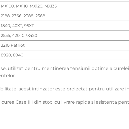
MX100, MX110, MX120, MX135
2188, 2366, 2388, 2588
1840, 40XT, 95XT
2555, 420, CPX420
3210 Patriot
8920, 8940
Case, utilizat pentru mentinerea tensiunii optime a curele
ntelor.
itate, acest intinzator este proiectat pentru utilizare inte
curea Case IH din stoc, cu livrare rapida si asistenta pent