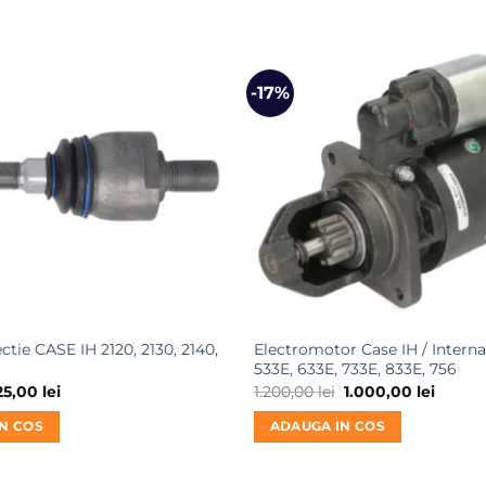
-17%
ctie CASE IH 2120, 2130, 2140,
Electromotor Case IH / Interna
533E, 633E, 733E, 833E, 756
rețul
Prețul
Prețul
Prețul
25,00
lei
1.200,00
lei
1.000,00
lei
nițial
curent
inițial
curent
este:
a
este:
N COS
ADAUGA IN COS
ost:
125,00 lei.
fost:
1.000,0
50,00 lei.
1.200,00 lei.