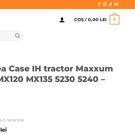
COȘ /
0,00
LEI
0
rea Case IH tractor Maxxum
X120 MX135 5230 5240 –
ă o recenzie
Prețul
0
lei