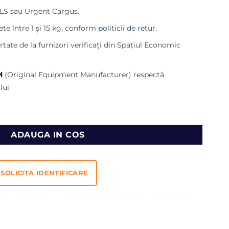
curent
LS sau Urgent Cargus.
este:
310,00 lei.
te între 1 și 15 kg, conform
politicii de retur
.
lei.
tate de la furnizori verificați din Spațiul Economic
M
(Original Equipment Manufacturer) respectă
ui.
Case IH tractor Maxxum MX100 MX110 MX120 MX135 5230 5240 
ADAUGA IN COS
SOLICITA IDENTIFICARE