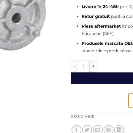
inițial
Livrare în 24–48h
prin G
a
fost:
Retur gratuit
pentru cole
400,00 
Piese aftermarket
impor
European (SEE).
Produsele marcate OE
standardele producătorul
Cantitate Intinzator curea 
SKU:
CIHB31