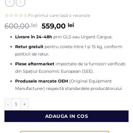
☆☆☆☆☆
Fii primul care lasă o recenzie
Prețul
Prețul
600,00
559,00
lei
lei
inițial
curent
Livrare în 24–48h
prin GLS sau Urgent Cargus.
a
este:
fost:
559,00 lei.
Retur gratuit
pentru colete între 1 și 15 kg, conform
600,00 lei.
politicii de retur
.
Piese aftermarket
importate de la furnizori verificați
din Spațiul Economic European (SEE).
Produsele marcate OEM
(Original Equipment
Manufacturer) respectă standardele producătorului.
Cantitate Injector buldoexcavator NewHolland B90
ADAUGA IN COS