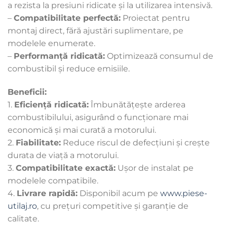
a rezista la presiuni ridicate și la utilizarea intensivă.
–
Compatibilitate perfectă:
Proiectat pentru
montaj direct, fără ajustări suplimentare, pe
modelele enumerate.
–
Performanță ridicată:
Optimizează consumul de
combustibil și reduce emisiile.
Beneficii:
1.
Eficiență ridicată:
Îmbunătățește arderea
combustibilului, asigurând o funcționare mai
economică și mai curată a motorului.
2.
Fiabilitate:
Reduce riscul de defecțiuni și crește
durata de viață a motorului.
3.
Compatibilitate exactă:
Ușor de instalat pe
modelele compatibile.
4.
Livrare rapidă:
Disponibil acum pe
www.piese-
utilaj.ro
, cu prețuri competitive și garanție de
calitate.