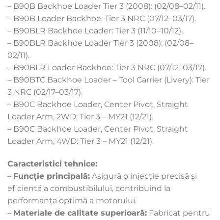
– B90B Backhoe Loader Tier 3 (2008): (02/08–02/11).
– B90B Loader Backhoe: Tier 3 NRC (07/12–03/17).
– B90BLR Backhoe Loader: Tier 3 (11/10–10/12).
– B90BLR Backhoe Loader Tier 3 (2008): (02/08–
02/11).
– B90BLR Loader Backhoe: Tier 3 NRC (07/12–03/17).
– B90BTC Backhoe Loader – Tool Carrier (Livery): Tier
3 NRC (02/17–03/17).
– B90C Backhoe Loader, Center Pivot, Straight
Loader Arm, 2WD: Tier 3 – MY21 (12/21).
– B90C Backhoe Loader, Center Pivot, Straight
Loader Arm, 4WD: Tier 3 – MY21 (12/21).
Caracteristici tehnice:
–
Funcție principală:
Asigură o injecție precisă și
eficientă a combustibilului, contribuind la
performanța optimă a motorului.
–
Materiale de calitate superioară:
Fabricat pentru