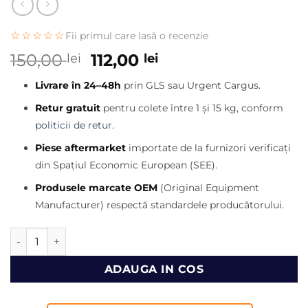
☆☆☆☆☆
Fii primul care lasă o recenzie
Prețul
Prețul
150,00
112,00
lei
lei
inițial
curent
Livrare în 24–48h
prin GLS sau Urgent Cargus.
a
este:
fost:
112,00 lei.
Retur gratuit
pentru colete între 1 și 15 kg, conform
150,00 lei.
politicii de retur
.
Piese aftermarket
importate de la furnizori verificați
din Spațiul Economic European (SEE).
Produsele marcate OEM
(Original Equipment
Manufacturer) respectă standardele producătorului.
Cantitate Garnitura capac culbutori mini incarcator Bobca
ADAUGA IN COS