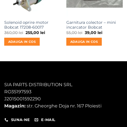
Solenoid oprire motor
Garnitura colector – mini
Bobcat 17208-60017
incarcator Bobcat
Prețul
Prețul
Prețul
Prețul
360,00
lei
255,00
lei
55,00
lei
39,00
lei
inițial
curent
inițial
curent
a
este:
a
este:
ADAUGA IN COS
ADAUGA IN COS
fost:
255,00 lei.
fost:
39,00 lei.
360,00 lei.
55,00 lei.
SIA PARTS DISTRIBUTION SRL
RO35197593
J2015001592290
Magazin:
str. Gheorghe Doja nr. 167 Ploiesti
SUNA-NE
E-MAIL