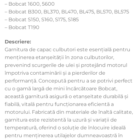
– Bobcat 1600, 5600
– Bobcat B300, BL370, BL470, BL475, BL570, BL575
– Bobcat S150, S160, S175, S185
– Bobcat T190
Descriere:
Garnitura de capac culbutori este esențială pentru
menținerea etanșeității în zona culbutorilor,
prevenind scurgerile de ulei și protejând motorul
împotriva contaminării și a pierderilor de
performanță. Concepută pentru a se potrivi perfect
cu o gamă largă de mini încărcătoare Bobcat,
această garnitură asigură o etanșeitate durabilă și
fiabilă, vitală pentru funcționarea eficientă a
motorului. Fabricată din materiale de înaltă calitate,
garnitura este rezistentă la uzură și variații de
temperatură, oferind o soluție de înlocuire ideală
pentru menținerea utilajelor dumneavoastră în