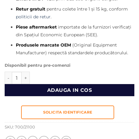
a
este:
fost:
203,00 lei.
Retur gratuit
pentru colete între 1 și 15 kg, conform
250,00 lei.
politicii de retur
.
Piese aftermarket
importate de la furnizori verificați
din Spațiul Economic European (SEE).
Produsele marcate OEM
(Original Equipment
Manufacturer) respectă standardele producătorului.
Disponibil pentru pre-comenzi
Cantitate Far JCB 700/21100
ADAUGA IN COS
SOLICITA IDENTIFICARE
SKU:
700/21100