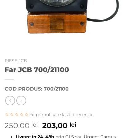
PIESE JCB
Far JCB 700/21100
COD PRODUS: 700/21100
☆☆☆☆☆
Fii primul care lasă o recenzie
Prețul
Prețul
250,00
203,00
lei
lei
inițial
curent
Livrare în 24–48h
prin GLS sau Urgent Cargus.