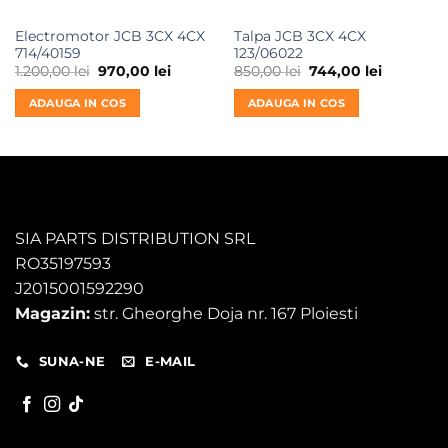
Electromotor JCB 3CX 4CX
Talpa JCB 3CX 4CX
714/40159
123/06022
Prețul
Prețul
Prețul
Prețul
1.200,00
lei
970,00
lei
850,00
lei
744,00
lei
inițial
curent
inițial
curent
a
este:
a
este:
ADAUGA IN COS
ADAUGA IN COS
fost:
970,00 lei.
fost:
744,00 lei
1.200,00 lei.
850,00 lei.
SIA PARTS DISTRIBUTION SRL
RO35197593
J2015001592290
Magazin:
str. Gheorghe Doja nr. 167 Ploiesti
SUNA-NE
E-MAIL