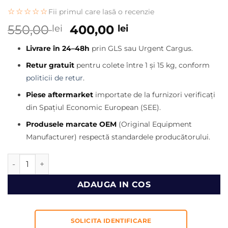
☆☆☆☆☆
Fii primul care lasă o recenzie
Prețul
Prețul
550,00
400,00
lei
lei
inițial
curent
Livrare în 24–48h
prin GLS sau Urgent Cargus.
a
este:
fost:
400,00 lei.
Retur gratuit
pentru colete între 1 și 15 kg, conform
550,00 lei.
politicii de retur
.
Piese aftermarket
importate de la furnizori verificați
din Spațiul Economic European (SEE).
Produsele marcate OEM
(Original Equipment
Manufacturer) respectă standardele producătorului.
Cantitate Electrovalva JCB 3CX 25/105100
ADAUGA IN COS
SOLICITA IDENTIFICARE