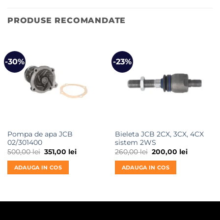
PRODUSE RECOMANDATE
-30%
-23%
Pompa de apa JCB
Bieleta JCB 2CX, 3CX, 4CX
02/301400
sistem 2WS
Prețul
Prețul
Prețul
Prețul
500,00
lei
351,00
lei
260,00
lei
200,00
lei
inițial
curent
inițial
curent
a
este:
a
este:
ADAUGA IN COS
ADAUGA IN COS
fost:
351,00 lei.
fost:
200,00 lei
500,00 lei.
260,00 lei.