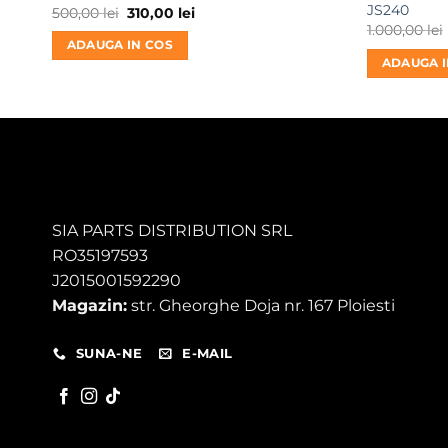
JS240
Prețul
Prețul
500,00
lei
310,00
lei
inițial
curent
1.000,00
lei
a
este:
ADAUGA IN COS
fost:
310,00 lei.
ADAUGA I
500,00 lei.
SIA PARTS DISTRIBUTION SRL
RO35197593
J2015001592290
Magazin:
str. Gheorghe Doja nr. 167 Ploiesti
SUNA-NE
E-MAIL