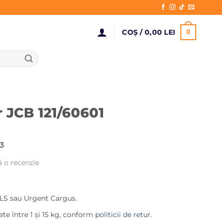
COȘ /
0,00
LEI
0
r JCB 121/60601
3
ă o recenzie
Prețul
curent
LS sau Urgent Cargus.
este:
36,00 lei.
te între 1 și 15 kg, conform
politicii de retur
.