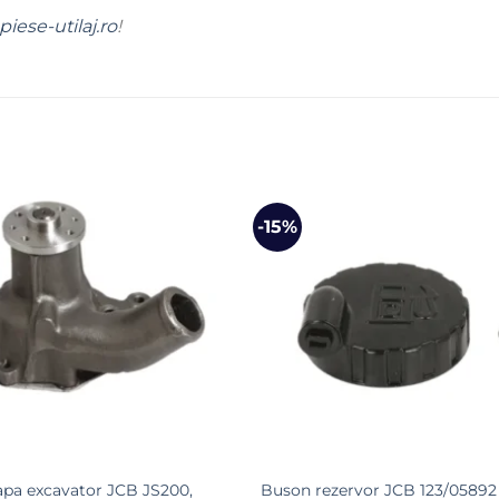
piese-utilaj.ro
!
-15%
pa excavator JCB JS200,
Buson rezervor JCB 123/05892