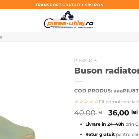
TRANSPORT GRATUIT > 999 RON
PIESE JCB
Buson radiato
COD PRODUS: aaaPIU87
☆☆☆☆☆
Fii primul care las
Prețul
40,00
36,00
lei
lei
inițial
Livrare în 24–48h
prin G
a
fost:
Retur gratuit
pentru cole