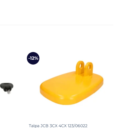
-12%
-33
Pomp
Talpa JCB 3CX 4CX 123/06022