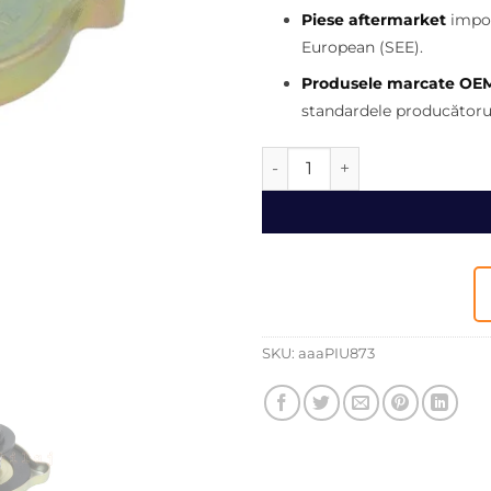
40,00 le
Piese aftermarket
impor
European (SEE).
Produsele marcate OE
standardele producătorul
Cantitate Buson radiator JCB
SKU:
aaaPIU873