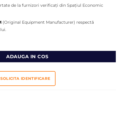
i.
tate de la furnizori verificați din Spațiul Economic
M
(Original Equipment Manufacturer) respectă
ui.
 121/60601
ADAUGA IN COS
SOLICITA IDENTIFICARE