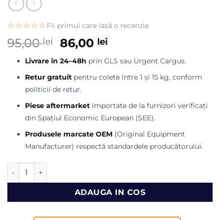
☆☆☆☆☆
Fii primul care lasă o recenzie
Prețul
Prețul
95,00
86,00
lei
lei
inițial
curent
Livrare în 24–48h
prin GLS sau Urgent Cargus.
a
este:
fost:
86,00 lei.
Retur gratuit
pentru colete între 1 și 15 kg, conform
95,00 lei.
politicii de retur
.
Piese aftermarket
importate de la furnizori verificați
din Spațiul Economic European (SEE).
Produsele marcate OEM
(Original Equipment
Manufacturer) respectă standardele producătorului.
Cantitate Bucsa Kingpost buldoexcavator JCB
ADAUGA IN COS