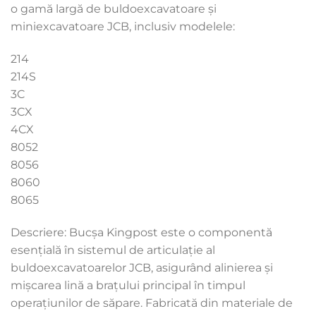
o gamă largă de buldoexcavatoare și
miniexcavatoare JCB, inclusiv modelele:
214
214S
3C
3CX
4CX
8052
8056
8060
8065
Descriere: Bucșa Kingpost este o componentă
esențială în sistemul de articulație al
buldoexcavatoarelor JCB, asigurând alinierea și
mișcarea lină a brațului principal în timpul
operațiunilor de săpare. Fabricată din materiale de