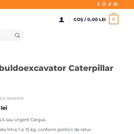
COȘ /
0,00
LEI
0
buldoexcavator Caterpillar
ă o recenzie
Prețul
0
lei
curent
LS sau Urgent Cargus.
este:
224,00 lei.
te între 1 și 15 kg, conform
politicii de retur
.