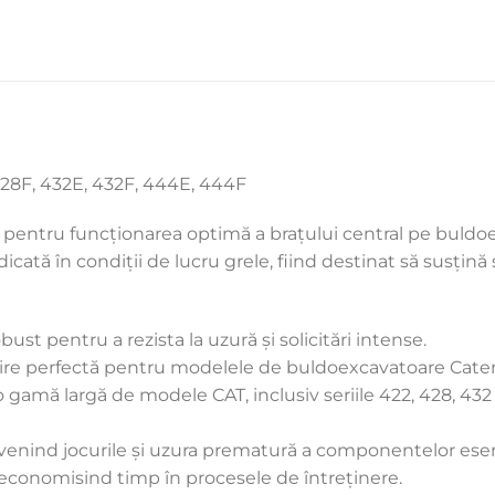
428F, 432E, 432F, 444E, 444F
entru funcționarea optimă a brațului central pe buldoexca
dicată în condiții de lucru grele, fiind destinat să susțină 
bust pentru a rezista la uzură și solicitări intense.
re perfectă pentru modelele de buldoexcavatoare Caterp
 gamă largă de modele CAT, inclusiv seriile 422, 428, 432 
 prevenind jocurile și uzura prematură a componentelor esen
, economisind timp în procesele de întreținere.