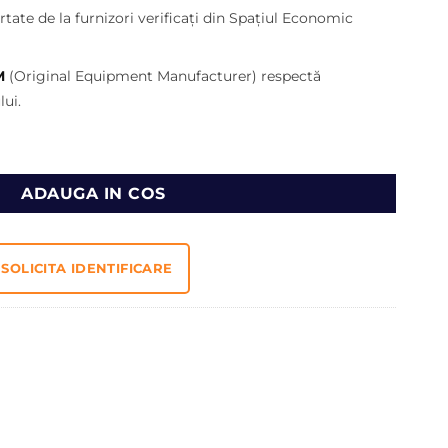
lei.
tate de la furnizori verificați din Spațiul Economic
M
(Original Equipment Manufacturer) respectă
ui.
oexcavator Caterpillar
ADAUGA IN COS
SOLICITA IDENTIFICARE