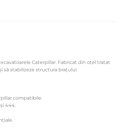
vatoarele Caterpillar. Fabricat din oțel tratat
și să stabilizeze structura brațului.
illar compatibile.
și 444.
țiale.