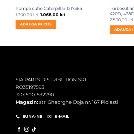
Turbosuflan
Pompa cutie Caterpillar 1217385
420D, 428D
Prețul
Prețul
1.300,00
lei
1.068,00
lei
inițial
curent
2.500,00
lei
a
este:
ADAUGA IN COS
fost:
1.068,00 lei.
ADAUGA I
1.300,00 lei.
SIA PARTS DISTRIBUTION SRL
RO35197593
J2015001592290
Magazin:
str. Gheorghe Doja nr. 167 Ploiesti
SUNA-NE
E-MAIL