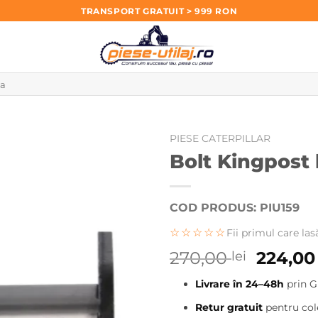
TRANSPORT GRATUIT > 999 RON
PIESE CATERPILLAR
Bolt Kingpost 
COD PRODUS: PIU159
☆☆☆☆☆
Fii primul care las
Prețul
270,00
224,0
lei
inițial
Livrare în 24–48h
prin G
a
fost:
Retur gratuit
pentru cole