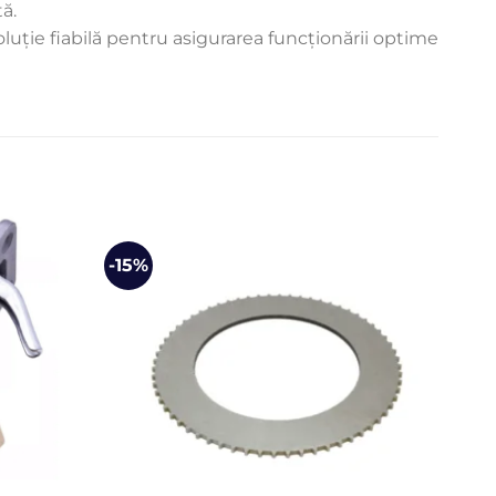
ă.
oluție fiabilă pentru asigurarea funcționării optime
-15%
-13