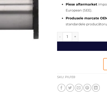
270,00 
Piese aftermarket
impor
European (SEE).
Produsele marcate OE
standardele producătorul
Cantitate Bolt Kingpost buld
SKU:
PIU159