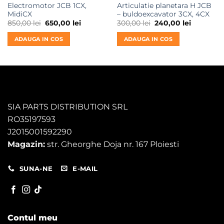
Electromotor JCB 1CX,
Articulatie planetara H JCB
MidiCX
– buldoexcavator 3CX, 4CX
Prețul
Prețul
Prețul
Prețul
850,00
lei
650,00
lei
300,00
lei
240,00
lei
inițial
curent
inițial
curent
a
este:
a
este:
ADAUGA IN COS
ADAUGA IN COS
fost:
650,00 lei.
fost:
240,00 lei
850,00 lei.
300,00 lei.
SIA PARTS DISTRIBUTION SRL
RO35197593
J2015001592290
Magazin:
str. Gheorghe Doja nr. 167 Ploiesti
SUNA-NE
E-MAIL
Contul meu