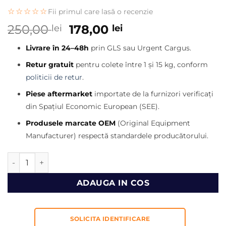
☆☆☆☆☆
Fii primul care lasă o recenzie
Prețul
Prețul
250,00
178,00
lei
lei
inițial
curent
Livrare în 24–48h
prin GLS sau Urgent Cargus.
a
este:
fost:
178,00 lei.
Retur gratuit
pentru colete între 1 și 15 kg, conform
250,00 lei.
politicii de retur
.
Piese aftermarket
importate de la furnizori verificați
din Spațiul Economic European (SEE).
Produsele marcate OEM
(Original Equipment
Manufacturer) respectă standardele producătorului.
Cantitate Bolt buldoexcavator JCB 811/90592
ADAUGA IN COS
SOLICITA IDENTIFICARE