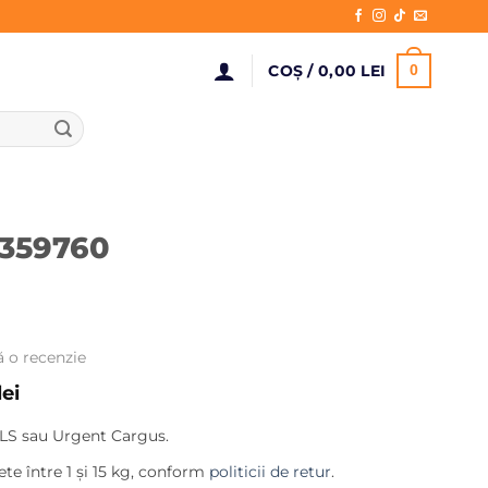
COȘ /
0,00
LEI
0
1359760
ă o recenzie
Prețul
lei
curent
LS sau Urgent Cargus.
este:
153,00 lei.
te între 1 și 15 kg, conform
politicii de retur
.