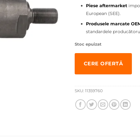
200,00 
Piese aftermarket
impor
European (SEE).
Produsele marcate OE
standardele producătorul
Stoc epuizat
CERE OFERTĂ
SKU:
11359760