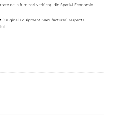
lei.
tate de la furnizori verificați din Spațiul Economic
M
(Original Equipment Manufacturer) respectă
ui.