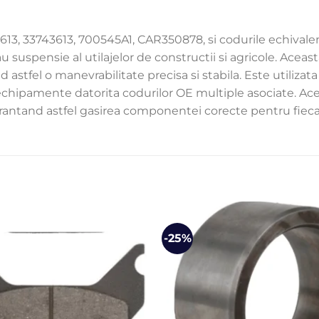
43613, 33743613, 700545A1, CAR350878, si codurile echiv
suspensie al utilajelor de constructii si agricole. Aceast
and astfel o manevrabilitate precisa si stabila. Este utiliz
chipamente datorita codurilor OE multiple asociate. Aces
arantand astfel gasirea componentei corecte pentru fiecare
-25%