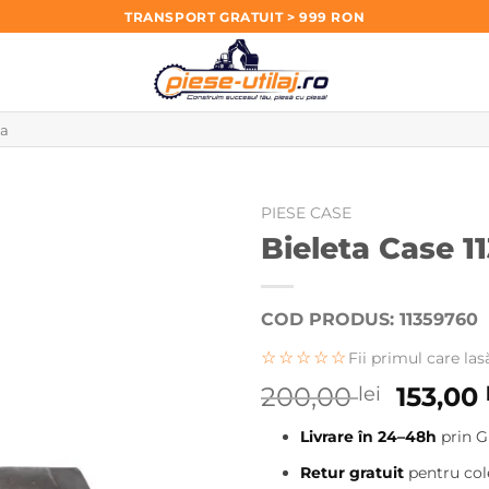
TRANSPORT GRATUIT > 999 RON
PIESE CASE
Bieleta Case 1
COD PRODUS: 11359760
☆☆☆☆☆
Fii primul care las
Prețul
200,00
153,00
lei
inițial
Livrare în 24–48h
prin G
a
fost:
Retur gratuit
pentru cole