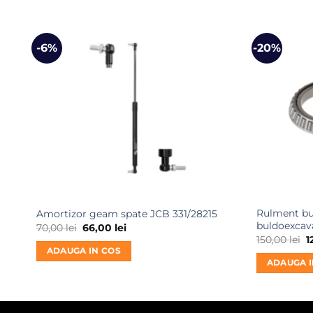
-6%
-20%
Rulment bu
Amortizor geam spate JCB 331/28215
buldoexcav
Prețul
Prețul
70,00
lei
66,00
lei
inițial
curent
P
150,00
lei
1
a
este:
i
ADAUGA IN COS
fost:
66,00 lei.
a
ADAUGA I
70,00 lei.
f
1