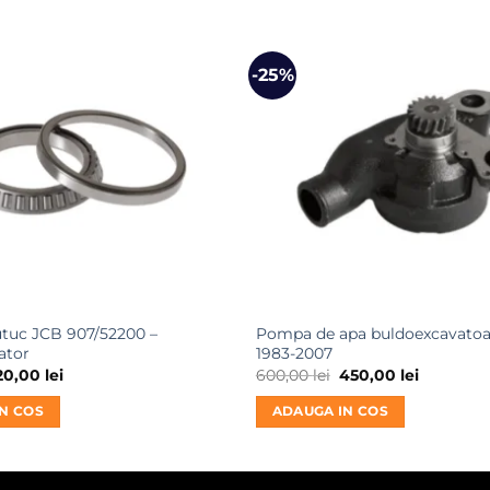
-25%
tuc JCB 907/52200 –
Pompa de apa buldoexcavatoa
ator
1983-2007
rețul
Prețul
Prețul
Prețul
20,00
lei
600,00
lei
450,00
lei
nițial
curent
inițial
curent
este:
a
este:
N COS
ADAUGA IN COS
ost:
120,00 lei.
fost:
450,00 lei
50,00 lei.
600,00 lei.