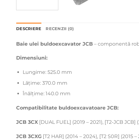
DESCRIERE
RECENZII (0)
Baie ulei buldoexcavator JCB
– componentă robust
Dimensiuni:
Lungime: 525.0 mm
Lățime: 370.0 mm
Înălțime: 140.0 mm
Compatibilitate buldoexcavatoare JCB:
JCB 3CX
[DUAL FUEL] (2019 – 2021), [T2-JCB JCB] (2
JCB 3CXG
[T2 HAR] (2014 – 2024), [T2 S0R] (2015 – 