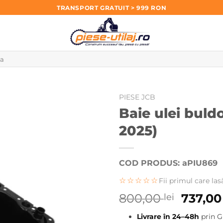
TRANSPORT GRATUIT > 999 RON
PIESE JCB
Baie ulei buld
2025)
COD PRODUS: aPIU869
☆☆☆☆☆
Fii primul care las
Prețul
800,00
737,0
lei
inițial
Livrare în 24–48h
prin G
a