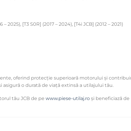
– 2025), [T3 S0R] (2017 – 2024), [T4i JCB] (2012 – 2021)
stente, oferind protecție superioară motorului și contri
i asigură o durată de viață extinsă a utilajului tău.
torul tău JCB de pe
www.piese-utilaj.ro
și beneficiază de 