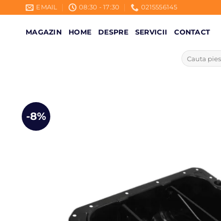
Skip
EMAIL
08:30 - 17:30
0215556145
to
content
MAGAZIN
HOME
DESPRE
SERVICII
CONTACT
Caută
după:
-8%