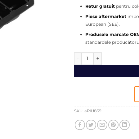
fost:
Retur gratuit
pentru cole
800,00 
Piese aftermarket
impor
European (SEE).
Produsele marcate OE
standardele producătorul
Cantitate Baie ulei buldoexc
SKU:
aPIU869