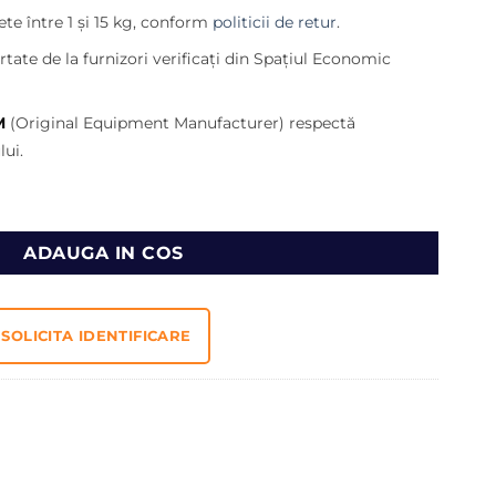
737,00 lei.
te între 1 și 15 kg, conform
politicii de retur
.
lei.
tate de la furnizori verificați din Spațiul Economic
M
(Original Equipment Manufacturer) respectă
ui.
avator JCB (2005 - 2025)
ADAUGA IN COS
SOLICITA IDENTIFICARE