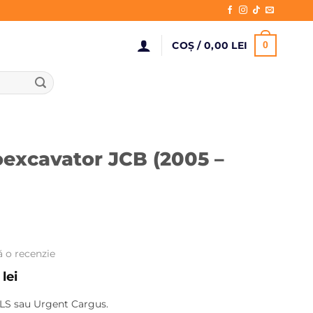
COȘ /
0,00
LEI
0
oexcavator JCB (2005 –
ă o recenzie
Prețul
0
lei
curent
LS sau Urgent Cargus.
este: