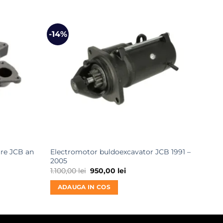
-14%
-30
re JCB an
Electromotor buldoexcavator JCB 1991 –
Pomp
2005
500
Prețul
Prețul
1.100,00
lei
950,00
lei
inițial
curent
AD
a
este:
ADAUGA IN COS
.
fost:
950,00 lei.
1.100,00 lei.