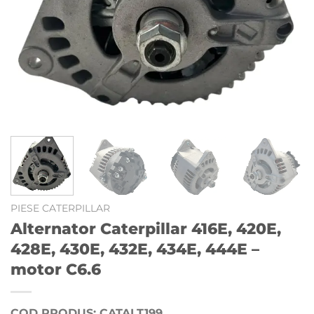
PIESE CATERPILLAR
Alternator Caterpillar 416E, 420E,
428E, 430E, 432E, 434E, 444E –
motor C6.6
COD PRODUS: CATALT199