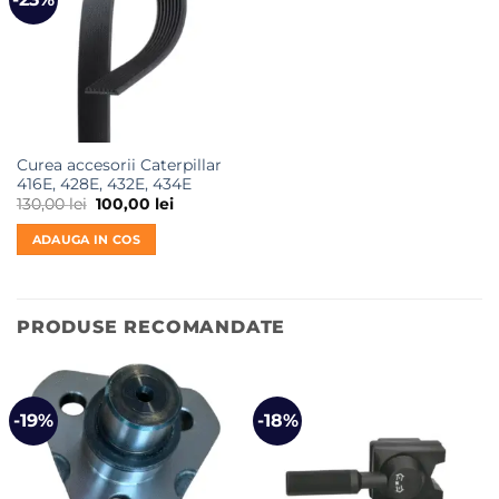
Curea accesorii Caterpillar
416E, 428E, 432E, 434E
Prețul
Prețul
130,00
lei
100,00
lei
inițial
curent
a
este:
ADAUGA IN COS
fost:
100,00 lei.
130,00 lei.
PRODUSE RECOMANDATE
-19%
-18%