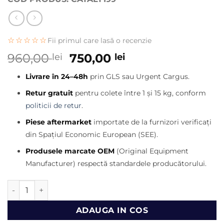
☆☆☆☆☆
Fii primul care lasă o recenzie
Prețul
Prețul
960,00
750,00
lei
lei
inițial
curent
Livrare în 24–48h
prin GLS sau Urgent Cargus.
a
este:
fost:
750,00 lei.
Retur gratuit
pentru colete între 1 și 15 kg, conform
960,00 lei.
politicii de retur
.
Piese aftermarket
importate de la furnizori verificați
din Spațiul Economic European (SEE).
Produsele marcate OEM
(Original Equipment
Manufacturer) respectă standardele producătorului.
Cantitate Alternator Caterpillar 416E, 420E, 428E, 430E, 43
ADAUGA IN COS