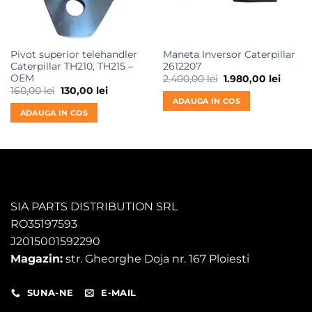
Pivot superior telehandler
Maneta Inversor Caterpillar
Caterpillar TH210, TH215 –
2612207
OEM
Prețul
Prețul
2.400,00
lei
1.980,00
lei
inițial
curent
Prețul
Prețul
160,00
lei
130,00
lei
a
este:
inițial
curent
ADAUGA IN COS
fost:
1.980,0
a
este:
ADAUGA IN COS
2.400,00 lei.
fost:
130,00 lei.
160,00 lei.
SIA PARTS DISTRIBUTION SRL
RO35197593
J2015001592290
Magazin:
str. Gheorghe Doja nr. 167 Ploiesti
SUNA-NE
E-MAIL