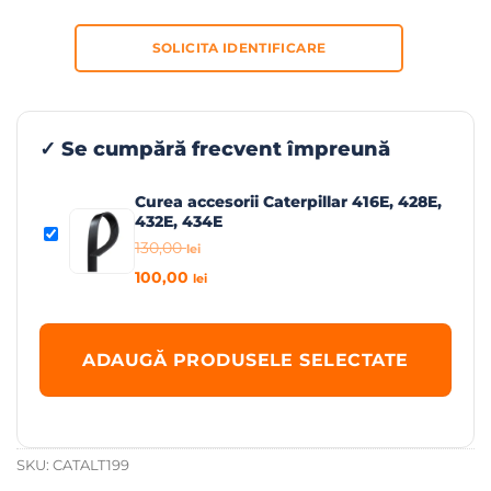
SOLICITA IDENTIFICARE
✓ Se cumpără frecvent împreună
Curea accesorii Caterpillar 416E, 428E,
432E, 434E
130,00
lei
Prețul
100,00
lei
inițial
Prețul
a
curent
fost:
este:
ADAUGĂ PRODUSELE SELECTATE
130,00 lei.
100,00 lei.
SKU:
CATALT199