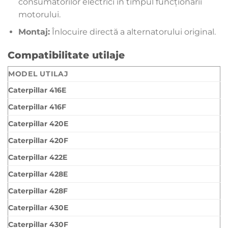
consumatorilor electrici în timpul funcționării
motorului.
Montaj:
Înlocuire directă a alternatorului original.
Compatibilitate utilaje
MODEL UTILAJ
Caterpillar 416E
Caterpillar 416F
Caterpillar 420E
Caterpillar 420F
Caterpillar 422E
Caterpillar 428E
Caterpillar 428F
Caterpillar 430E
Caterpillar 430F