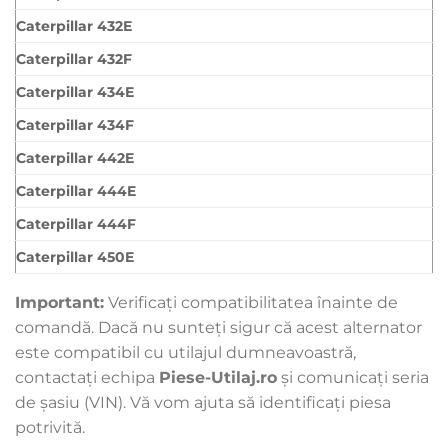
Caterpillar 432E
Caterpillar 432F
Caterpillar 434E
Caterpillar 434F
Caterpillar 442E
Caterpillar 444E
Caterpillar 444F
Caterpillar 450E
Important:
Verificați compatibilitatea înainte de
comandă. Dacă nu sunteți sigur că acest alternator
este compatibil cu utilajul dumneavoastră,
contactați echipa
Piese-Utilaj.ro
și comunicați seria
de șasiu (VIN). Vă vom ajuta să identificați piesa
potrivită.