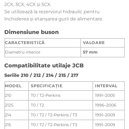
2CX, 3CX, 4CX și 5CX.
Se utilizează la rezervorul hidraulic pentru
închiderea și etanșarea gurii de alimentare.
Dimensiune buson
CARACTERISTICĂ
VALOARE
Diametru interior
57 mm
Compatibilitate utilaje JCB
Seriile 210 / 212 / 214 / 215 / 217
MODEL
SPECIFICAȚIE
INTERVAL
210
T0 / T2-Perkins
1991–2005
212S
T0 / T2
1996–2006
214
T0 / T2 / T2-Perkins / T3
1991–2009
215
T0 / T2 / T2-Perkins / T3
1991–2009