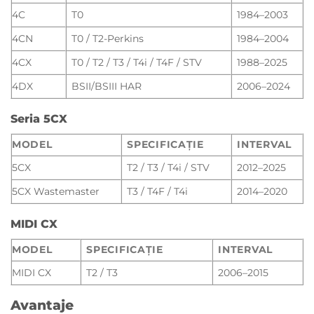
4C
T0
1984–2003
4CN
T0 / T2-Perkins
1984–2004
4CX
T0 / T2 / T3 / T4i / T4F / STV
1988–2025
4DX
BSII/BSIII HAR
2006–2024
Seria 5CX
MODEL
SPECIFICAȚIE
INTERVAL
5CX
T2 / T3 / T4i / STV
2012–2025
5CX Wastemaster
T3 / T4F / T4i
2014–2020
MIDI CX
MODEL
SPECIFICAȚIE
INTERVAL
MIDI CX
T2 / T3
2006–2015
Avantaje