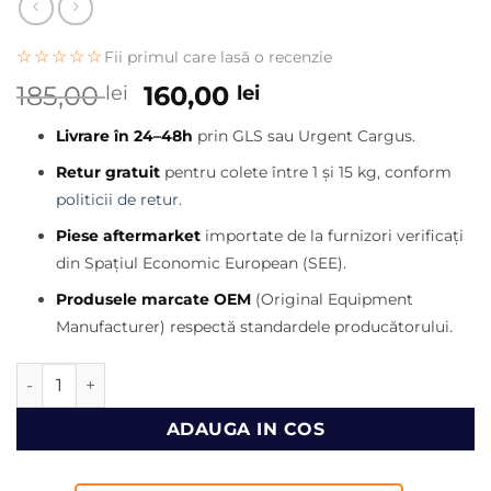
☆☆☆☆☆
Fii primul care lasă o recenzie
Prețul
Prețul
185,00
160,00
lei
lei
inițial
curent
Livrare în 24–48h
prin GLS sau Urgent Cargus.
a
este:
fost:
160,00 lei.
Retur gratuit
pentru colete între 1 și 15 kg, conform
185,00 lei.
politicii de retur
.
Piese aftermarket
importate de la furnizori verificați
din Spațiul Economic European (SEE).
Produsele marcate OEM
(Original Equipment
Manufacturer) respectă standardele producătorului.
Cantitate Buson tanc hidraulic JCB 3CX, 4CX, 5CX - 57 mm
ADAUGA IN COS