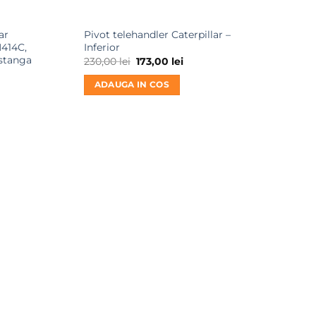
ar
Pivot telehandler Caterpillar –
H414C,
Inferior
stanga
Prețul
Prețul
230,00
lei
173,00
lei
inițial
curent
țul
a
este:
rent
ADAUGA IN COS
fost:
173,00 lei.
e:
230,00 lei.
67,00 lei.