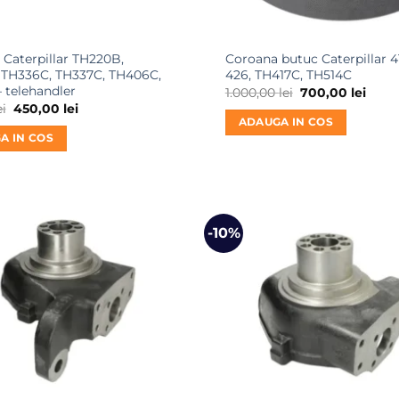
 Caterpillar TH220B,
Coroana butuc Caterpillar 41
 TH336C, TH337C, TH406C,
426, TH417C, TH514C
 telehandler
Prețul
Prețu
1.000,00
lei
700,00
lei
inițial
cure
Prețul
Prețul
ei
450,00
lei
a
este:
inițial
curent
ADAUGA IN COS
fost:
700,0
a
este:
A IN COS
1.000,00 lei.
fost:
450,00 lei.
600,00 lei.
-10%