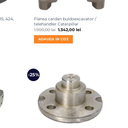
5, 424,
Flansa cardan buldoexcavator /
telehandler Caterpillar
l
Prețul
Prețul
1.900,00
lei
1.342,00
lei
nt
inițial
curent
a
este:
ADAUGA IN COS
0 lei.
fost:
1.342,00 lei.
1.900,00 lei.
-25%