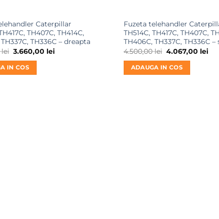
elehandler Caterpillar
Fuzeta telehandler Caterpill
TH417C, TH407C, TH414C,
TH514C, TH417C, TH407C, T
 TH337C, TH336C – dreapta
TH406C, TH337C, TH336C – 
Prețul
Prețul
Prețul
Pre
0
lei
3.660,00
lei
4.500,00
lei
4.067,00
lei
inițial
curent
inițial
cu
a
este:
a
est
A IN COS
ADAUGA IN COS
fost:
3.660,00 lei.
fost:
4.0
4.000,00 lei.
4.500,00 lei.