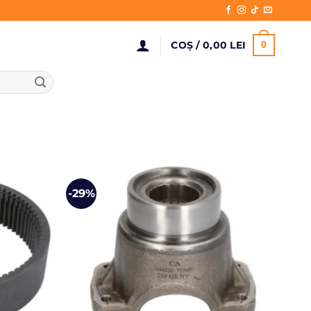
COȘ /
0,00
LEI
0
-29%