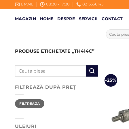
Skip
EMAIL
08:30 - 17:30
0215556145
to
content
MAGAZIN
HOME
DESPRE
SERVICII
CONTACT
Caută
după:
PRODUSE ETICHETATE „TH414C”
Caută
după:
-25%
FILTREAZĂ DUPĂ PREȚ
Preț
Preț
FILTREAZĂ
minim
maxim
ULEIURI