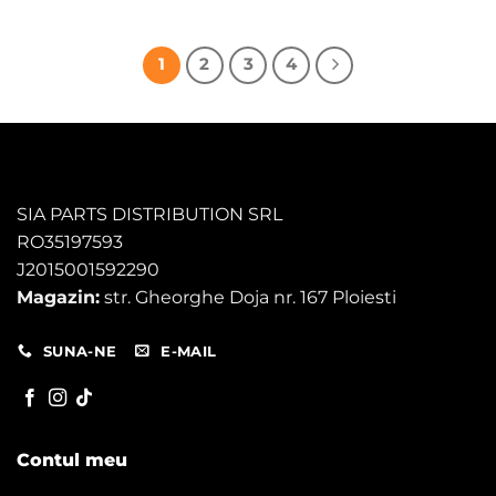
550,00 lei.
420,00 lei.
1
2
3
4
SIA PARTS DISTRIBUTION SRL
RO35197593
J2015001592290
Magazin:
str. Gheorghe Doja nr. 167 Ploiesti
SUNA-NE
E-MAIL
Contul meu