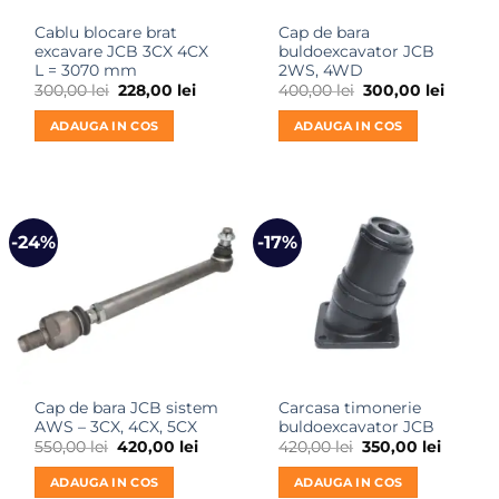
Cablu blocare brat
Cap de bara
excavare JCB 3CX 4CX
buldoexcavator JCB
L = 3070 mm
2WS, 4WD
Prețul
Prețul
Prețul
Prețul
300,00
lei
228,00
lei
400,00
lei
300,00
lei
inițial
curent
inițial
curent
a
este:
a
este:
ADAUGA IN COS
ADAUGA IN COS
fost:
228,00 lei.
fost:
300,00 
300,00 lei.
400,00 lei.
-24%
-17%
Cap de bara JCB sistem
Carcasa timonerie
AWS – 3CX, 4CX, 5CX
buldoexcavator JCB
Prețul
Prețul
Prețul
Prețul
550,00
lei
420,00
lei
420,00
lei
350,00
lei
inițial
curent
inițial
curent
a
este:
a
este:
ADAUGA IN COS
ADAUGA IN COS
fost:
420,00 lei.
fost:
350,00 l