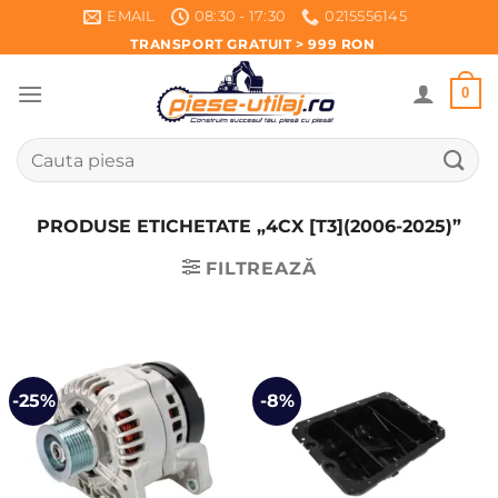
Skip
EMAIL
08:30 - 17:30
0215556145
to
TRANSPORT GRATUIT > 999 RON
content
0
Caută
după:
PRODUSE ETICHETATE „4CX [T3](2006-2025)”
FILTREAZĂ
-25%
-8%