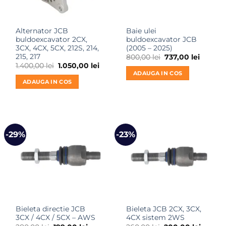
Alternator JCB
Baie ulei
buldoexcavator 2CX,
buldoexcavator JCB
3CX, 4CX, 5CX, 212S, 214,
(2005 – 2025)
215, 217
Prețul
Prețul
800,00
lei
737,00
lei
inițial
curent
Prețul
Prețul
1.400,00
lei
1.050,00
lei
a
este:
inițial
curent
ADAUGA IN COS
fost:
737,00 l
a
este:
ADAUGA IN COS
800,00 lei.
fost:
1.050,00 lei.
1.400,00 lei.
-29%
-23%
Bieleta directie JCB
Bieleta JCB 2CX, 3CX,
3CX / 4CX / 5CX – AWS
4CX sistem 2WS