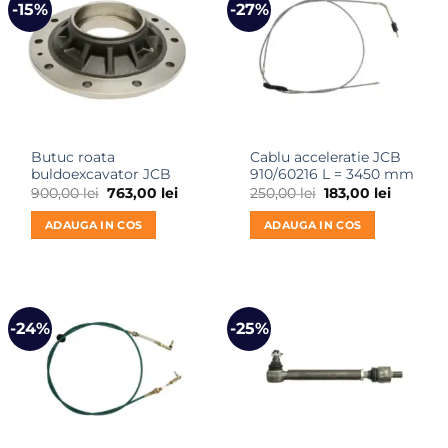
-15%
-27%
Butuc roata
Cablu acceleratie JCB
buldoexcavator JCB
910/60216 L = 3450 mm
Prețul
Prețul
Prețul
Prețul
900,00
lei
763,00
lei
250,00
lei
183,00
lei
inițial
curent
inițial
curent
a
este:
a
este:
ADAUGA IN COS
ADAUGA IN COS
fost:
763,00 lei.
fost:
183,00 le
900,00 lei.
250,00 lei.
-24%
-25%