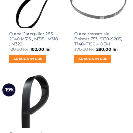
Curea Caterpillar 285-
Curea transmisie
2040 M313 , M315 , M318
Bobcat 753, S130–S205,
, M322
T140–T190 – OEM
Prețul
Prețul
Prețul
Prețul
120,00
lei
102,00
lei
370,00
lei
280,00
lei
inițial
curent
inițial
curent
a
este:
a
este:
ADAUGA IN COS
ADAUGA IN COS
fost:
102,00 lei.
fost:
280,00 l
120,00 lei.
370,00 lei.
-19%