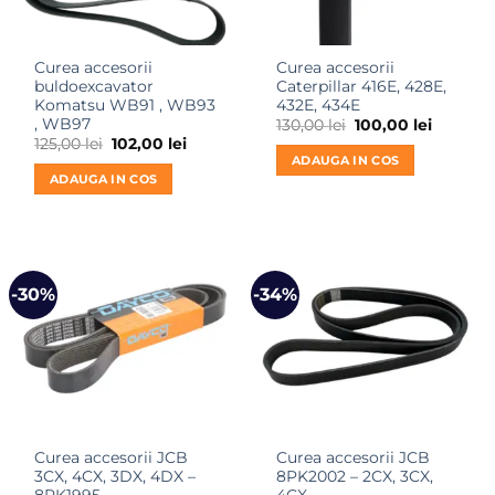
Curea accesorii
Curea accesorii
buldoexcavator
Caterpillar 416E, 428E,
Komatsu WB91 , WB93
432E, 434E
, WB97
Prețul
Prețul
130,00
lei
100,00
lei
inițial
curent
Prețul
Prețul
125,00
lei
102,00
lei
a
este:
inițial
curent
ADAUGA IN COS
fost:
100,00 le
a
este:
ADAUGA IN COS
130,00 lei.
fost:
102,00 lei.
125,00 lei.
-30%
-34%
Curea accesorii JCB
Curea accesorii JCB
3CX, 4CX, 3DX, 4DX –
8PK2002 – 2CX, 3CX,