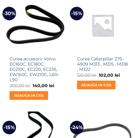
-30%
-15%
Curea accesorii Volvo
Curea Caterpillar 275-
EC160C, EC180C,
4909 M313 , M315 , M318
EC210C, EC220, EC235,
, M322
EW160C, EW210C, L60–
Prețul
Prețul
120,00
lei
102,00
lei
inițial
curent
L90
a
este:
ADAUGA IN COS
Prețul
Prețul
200,00
lei
140,00
lei
fost:
102,00 le
inițial
curent
120,00 lei.
a
este:
ADAUGA IN COS
fost:
140,00 lei.
200,00 lei.
-15%
-24%