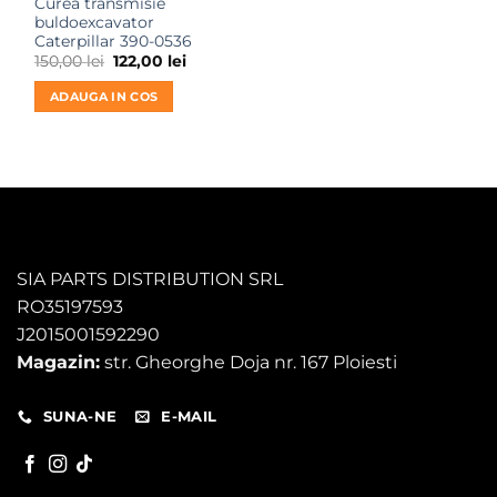
Curea transmisie
buldoexcavator
Caterpillar 390-0536
Prețul
Prețul
150,00
lei
122,00
lei
inițial
curent
a
este:
ADAUGA IN COS
fost:
122,00 lei.
150,00 lei.
SIA PARTS DISTRIBUTION SRL
RO35197593
J2015001592290
Magazin:
str. Gheorghe Doja nr. 167 Ploiesti
SUNA-NE
E-MAIL