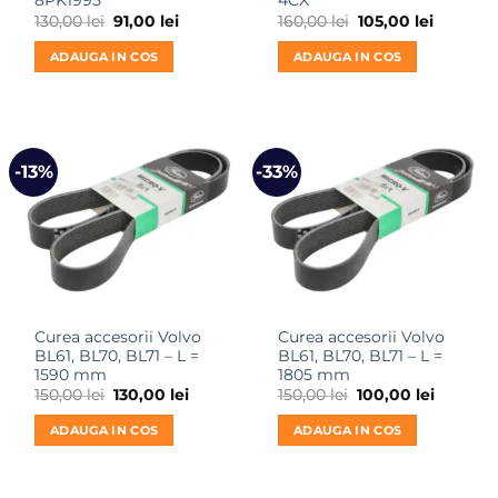
8PK1995
4CX
Prețul
Prețul
Prețul
Prețul
130,00
lei
91,00
lei
160,00
lei
105,00
lei
inițial
curent
inițial
curent
a
este:
a
este:
ADAUGA IN COS
ADAUGA IN COS
fost:
91,00 lei.
fost:
105,00 le
130,00 lei.
160,00 lei.
-13%
-33%
Curea accesorii Volvo
Curea accesorii Volvo
BL61, BL70, BL71 – L =
BL61, BL70, BL71 – L =
1590 mm
1805 mm
Prețul
Prețul
Prețul
Prețul
150,00
lei
130,00
lei
150,00
lei
100,00
lei
inițial
curent
inițial
curent
a
este:
a
este:
ADAUGA IN COS
ADAUGA IN COS
fost:
130,00 lei.
fost:
100,00 le
150,00 lei.
150,00 lei.