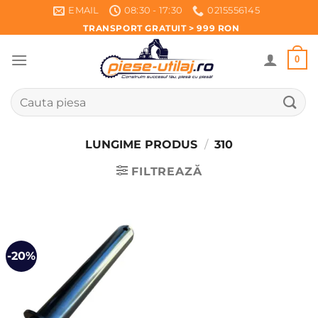
Skip
EMAIL
08:30 - 17:30
0215556145
to
TRANSPORT GRATUIT > 999 RON
content
0
Caută
după:
LUNGIME PRODUS
/
310
FILTREAZĂ
-20%