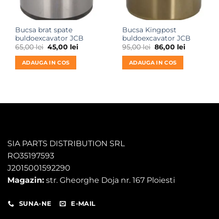
Bucsa brat spate
Bucsa Kingpost
buldoexcavator JCB
buldoexcavator JCB
Prețul
Prețul
Prețul
Prețul
65,00
lei
45,00
lei
95,00
lei
86,00
lei
inițial
curent
inițial
curent
a
este:
a
este:
ADAUGA IN COS
ADAUGA IN COS
fost:
45,00 lei.
fost:
86,00 lei.
65,00 lei.
95,00 lei.
SIA PARTS DISTRIBUTION SRL
RO35197593
J2015001592290
Magazin:
str. Gheorghe Doja nr. 167 Ploiesti
SUNA-NE
E-MAIL