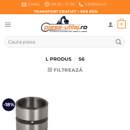
Skip
EMAIL
08:30 - 17:30
0215556145
to
TRANSPORT GRATUIT > 999 RON
content
0
Caută
după:
L PRODUS
/
56
FILTREAZĂ
-18%