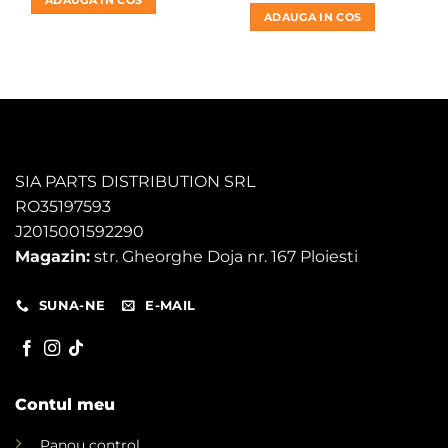
fost:
86,00 lei.
a
este:
ADAUGA IN COS
100,00 lei.
fost:
224,00 l
230,00 lei.
SIA PARTS DISTRIBUTION SRL
RO35197593
J2015001592290
Magazin:
str. Gheorghe Doja nr. 167 Ploiesti
SUNA-NE
E-MAIL
Contul meu
Panou control