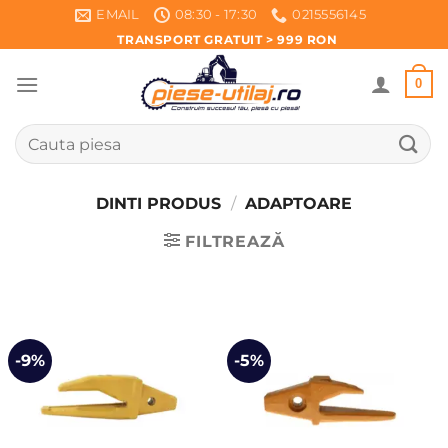
Skip
EMAIL
08:30 - 17:30
0215556145
to
TRANSPORT GRATUIT > 999 RON
content
0
Caută
după:
DINTI PRODUS
/
ADAPTOARE
FILTREAZĂ
-9%
-5%