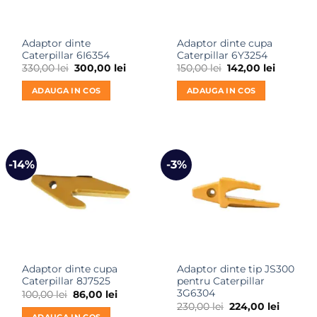
Adaptor dinte
Adaptor dinte cupa
Caterpillar 6I6354
Caterpillar 6Y3254
Prețul
Prețul
Prețul
Prețul
330,00
lei
300,00
lei
150,00
lei
142,00
lei
inițial
curent
inițial
curent
a
este:
a
este:
ADAUGA IN COS
ADAUGA IN COS
fost:
300,00 lei.
fost:
142,00 le
330,00 lei.
150,00 lei.
-14%
-3%
Adaptor dinte cupa
Adaptor dinte tip JS300
Caterpillar 8J7525
pentru Caterpillar
3G6304
Prețul
Prețul
100,00
lei
86,00
lei
inițial
curent
Prețul
Prețul
230,00
lei
224,00
lei
a
este:
inițial
curent
ADAUGA IN COS