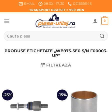
Skip
EMAIL
08:30 - 17:30
0215556145
to
TRANSPORT GRATUIT > 999 RON
content
0
Caută
după:
PRODUSE ETICHETATE „WB97S-5E0 S/N F00003-
UP”
FILTREAZĂ
-23%
-15%