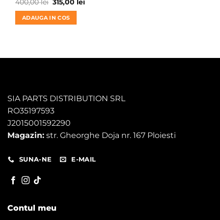
Prețul
Prețul
400,00
lei
315,00
lei
inițial
curent
a
este:
ADAUGA IN COS
fost:
315,00 lei.
400,00 lei.
SIA PARTS DISTRIBUTION SRL
RO35197593
J2015001592290
Magazin:
str. Gheorghe Doja nr. 167 Ploiesti
SUNA-NE
E-MAIL
Contul meu