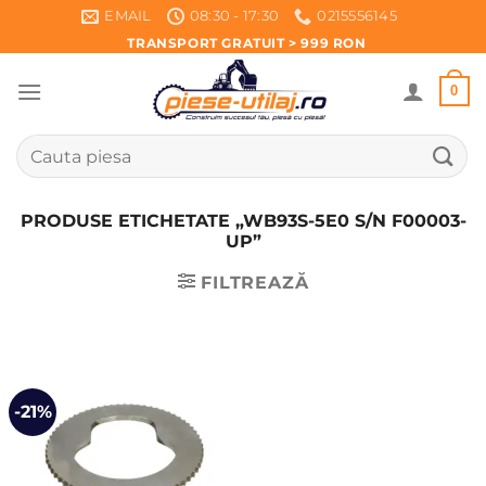
Skip
EMAIL
08:30 - 17:30
0215556145
to
TRANSPORT GRATUIT > 999 RON
content
0
Caută
după:
PRODUSE ETICHETATE „WB93S-5E0 S/N F00003-
UP”
FILTREAZĂ
-21%