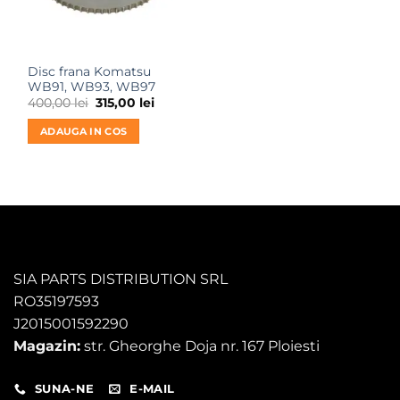
Disc frana Komatsu
WB91, WB93, WB97
Prețul
Prețul
400,00
lei
315,00
lei
inițial
curent
a
este:
ADAUGA IN COS
fost:
315,00 lei.
400,00 lei.
SIA PARTS DISTRIBUTION SRL
RO35197593
J2015001592290
Magazin:
str. Gheorghe Doja nr. 167 Ploiesti
SUNA-NE
E-MAIL