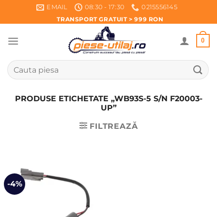
Skip
EMAIL
08:30 - 17:30
0215556145
to
TRANSPORT GRATUIT > 999 RON
content
0
Caută
după:
PRODUSE ETICHETATE „WB93S-5 S/N F20003-
UP”
FILTREAZĂ
-4%