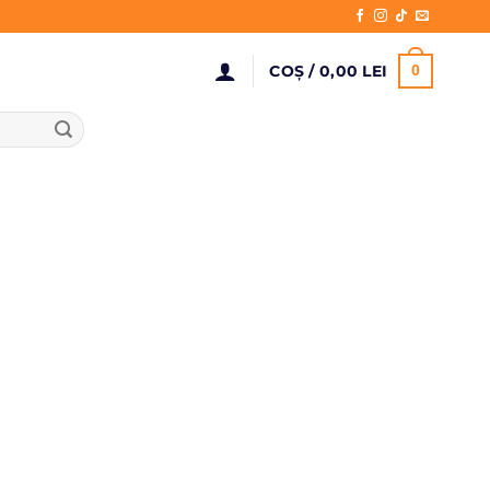
COȘ /
0,00
LEI
0