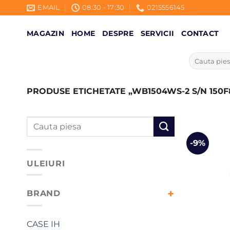
Skip
EMAIL
08:30 - 17:30
0215556145
to
content
MAGAZIN
HOME
DESPRE
SERVICII
CONTACT
Caută
după:
PRODUSE ETICHETATE „WB1504WS-2 S/N 150F
Caută
după:
-9%
ULEIURI
BRAND
CASE IH