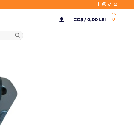
COȘ /
0,00
LEI
0