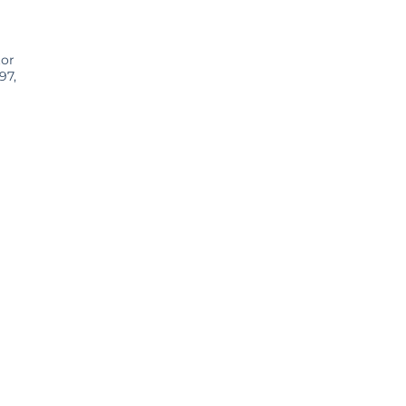
tor
97,
i.