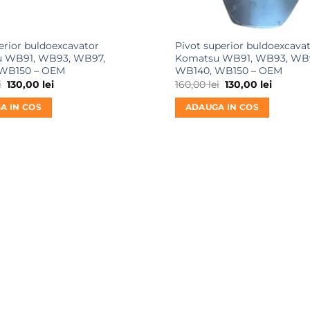
ferior buldoexcavator
Pivot superior buldoexcava
 WB91, WB93, WB97,
Komatsu WB91, WB93, WB
WB150 – OEM
WB140, WB150 – OEM
Prețul
Prețul
Prețul
Prețul
i
130,00
lei
160,00
lei
130,00
lei
inițial
curent
inițial
curent
a
este:
a
este:
A IN COS
ADAUGA IN COS
fost:
130,00 lei.
fost:
130,00 le
150,00 lei.
160,00 lei.