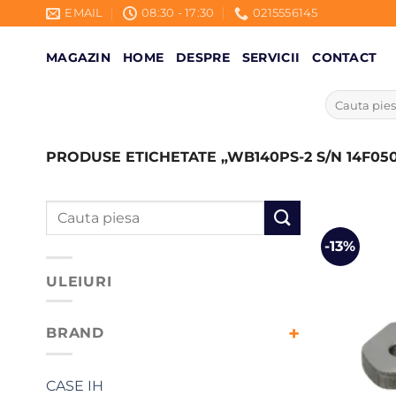
Skip
EMAIL
08:30 - 17:30
0215556145
to
content
MAGAZIN
HOME
DESPRE
SERVICII
CONTACT
Caută
după:
PRODUSE ETICHETATE „WB140PS-2 S/N 14F05
Caută
după:
-13%
ULEIURI
BRAND
CASE IH