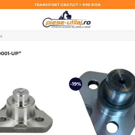
TRANSPORT GRATUIT > 999 RON
0001-UP”
-19%