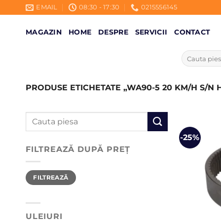
Skip
EMAIL
08:30 - 17:30
0215556145
to
content
MAGAZIN
HOME
DESPRE
SERVICII
CONTACT
Caută
după:
PRODUSE ETICHETATE „WA90-5 20 KM/H S/N H50
Caută
după:
-25%
FILTREAZĂ DUPĂ PREȚ
Preț
Preț
FILTREAZĂ
minim
maxim
ULEIURI