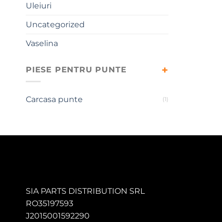
Uleiuri
Uncategorized
Vaselina
PIESE PENTRU PUNTE
Carcasa punte
(1)
SIA PARTS DISTRIBUTION SRL
RO35197593
J2015001592290