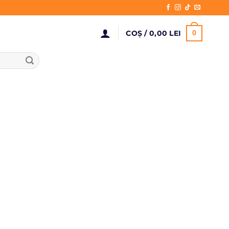
COȘ /
0,00
LEI
0