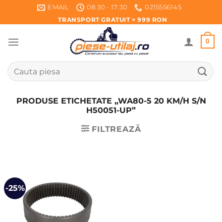
Skip
EMAIL
08:30 - 17:30
0215556145
to
TRANSPORT GRATUIT > 999 RON
content
0
Caută
după:
PRODUSE ETICHETATE „WA80-5 20 KM/H S/N
H50051-UP”
FILTREAZĂ
-25%