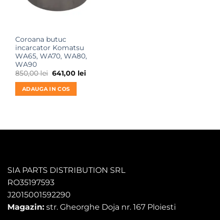
Coroana butuc
incarcator Komatsu
WA65, WA70, WA80,
WA90
Prețul
Prețul
850,00
lei
641,00
lei
inițial
curent
a
este:
ADAUGA IN COS
fost:
641,00 lei.
850,00 lei.
SIA PARTS DISTRIBUTION SRL
RO35197593
J2015001592290
Magazin:
str. Gheorghe Doja nr. 167 Ploiesti