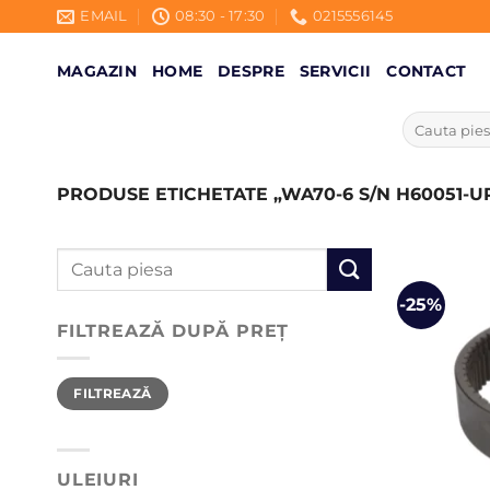
Skip
EMAIL
08:30 - 17:30
0215556145
to
content
MAGAZIN
HOME
DESPRE
SERVICII
CONTACT
Caută
după:
PRODUSE ETICHETATE „WA70-6 S/N H60051-U
Caută
după:
-25%
FILTREAZĂ DUPĂ PREȚ
Preț
Preț
FILTREAZĂ
minim
maxim
ULEIURI