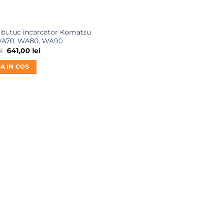
 butuc incarcator Komatsu
A70, WA80, WA90
Prețul
Prețul
ei
641,00
lei
inițial
curent
a
este:
A IN COS
fost:
641,00 lei.
850,00 lei.