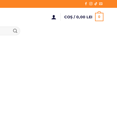
COȘ /
0,00
LEI
0