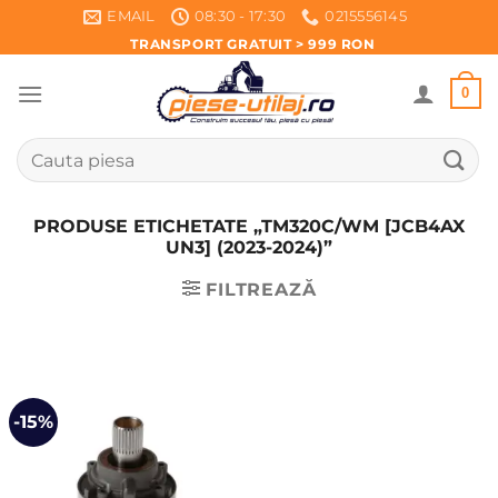
Skip
EMAIL
08:30 - 17:30
0215556145
to
TRANSPORT GRATUIT > 999 RON
content
0
Caută
după:
PRODUSE ETICHETATE „TM320C/WM [JCB4AX
UN3] (2023-2024)”
FILTREAZĂ
-15%