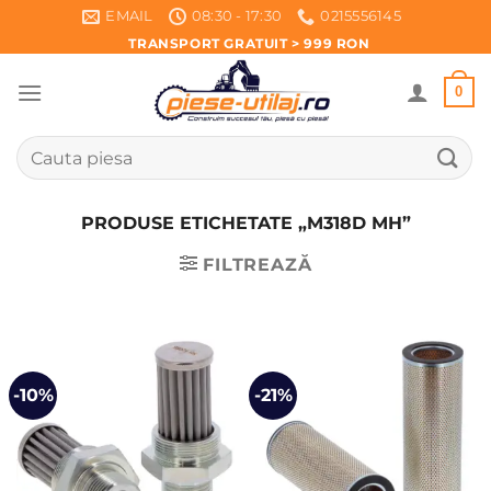
Skip
EMAIL
08:30 - 17:30
0215556145
to
TRANSPORT GRATUIT > 999 RON
content
0
Caută
după:
PRODUSE ETICHETATE „M318D MH”
FILTREAZĂ
-10%
-21%