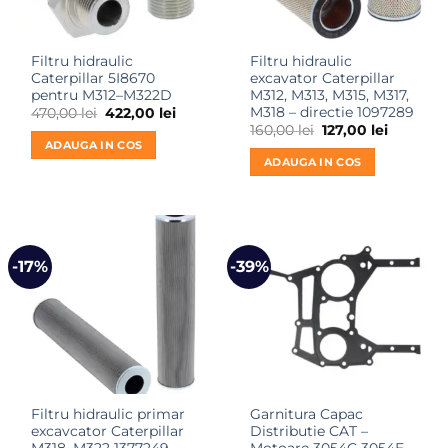
Filtru hidraulic
Filtru hidraulic
Caterpillar 5I8670
excavator Caterpillar
pentru M312–M322D
M312, M313, M315, M317,
M318 – directie 1097289
Prețul
Prețul
470,00
lei
422,00
lei
inițial
curent
Prețul
Prețul
160,00
lei
127,00
lei
a
este:
inițial
curent
ADAUGA IN COS
fost:
422,00 lei.
a
este:
ADAUGA IN COS
470,00 lei.
fost:
127,00 lei
160,00 lei.
-17%
-39%
Filtru hidraulic primar
Garnitura Capac
excavcator Caterpillar
Distributie CAT –