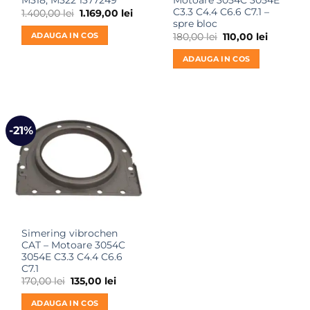
M318, M322 1377249
Motoare 3054C 3054E
C3.3 C4.4 C6.6 C7.1 –
Prețul
Prețul
1.400,00
lei
1.169,00
lei
inițial
curent
spre bloc
a
este:
ADAUGA IN COS
Prețul
Prețul
180,00
lei
110,00
lei
fost:
1.169,00 lei.
inițial
curent
1.400,00 lei.
a
este:
ADAUGA IN COS
fost:
110,00 lei
180,00 lei.
-21%
Simering vibrochen
CAT – Motoare 3054C
3054E C3.3 C4.4 C6.6
C7.1
Prețul
Prețul
170,00
lei
135,00
lei
inițial
curent
a
este:
ADAUGA IN COS
fost:
135,00 lei.