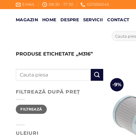
Skip
EMAIL
08:30 - 17:30
0215556145
to
content
MAGAZIN
HOME
DESPRE
SERVICII
CONTACT
Caută
după:
PRODUSE ETICHETATE „M316”
Caută
după:
-9%
FILTREAZĂ DUPĂ PREȚ
Preț
Preț
FILTREAZĂ
minim
maxim
ULEIURI