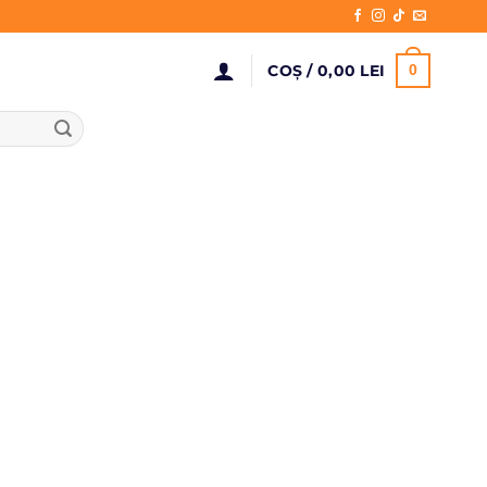
COȘ /
0,00
LEI
0