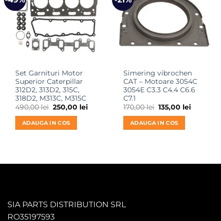
Set Garnituri Motor
Simering vibrochen
Superior Caterpillar
CAT – Motoare 3054C
312D2, 313D2, 315C,
3054E C3.3 C4.4 C6.6
318D2, M313C, M315C
C7.1
Prețul
Prețul
Prețul
Prețul
490,00
lei
250,00
lei
170,00
lei
135,00
lei
inițial
curent
inițial
curent
a
este:
a
este:
ADAUGA IN COS
ADAUGA IN COS
fost:
250,00 lei.
fost:
135,00 lei
490,00 lei.
170,00 lei.
SIA PARTS DISTRIBUTION SRL
RO35197593