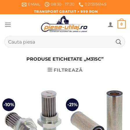
Skip
EMAIL
08:30 - 17:30
0215556145
to
TRANSPORT GRATUIT > 999 RON
content
0
Caută
după:
PRODUSE ETICHETATE „M315C”
FILTREAZĂ
-10%
-21%