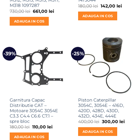
M312, M313, M315, M317,
1475044
M318 1097287
Prețul
Prețul
180,00
lei
142,00
lei
inițial
curent
Prețul
Prețul
730,00
lei
661,00
lei
a
este:
inițial
curent
ADAUGA IN COS
fost:
142,00 le
a
este:
ADAUGA IN COS
180,00 lei.
fost:
661,00 lei.
730,00 lei.
-39%
-25%
Garnitura Capac
Piston Caterpillar
Distributie CAT –
3054C, 3054E – 416D,
Motoare 3054C 3054E
420D, 428D, 430D,
C3.3 C4.4 C6.6 C7.1 –
432D, 434E, 444E
spre bloc
Prețul
Prețul
400,00
lei
300,00
lei
inițial
curent
Prețul
Prețul
180,00
lei
110,00
lei
a
este:
inițial
curent
ADAUGA IN COS
fost:
300,00 
a
este:
ADAUGA IN COS
400,00 lei.
fost:
110,00 lei.