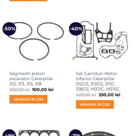
180,00 lei.
-50%
-40%
Segmenti piston
Set Garnituri Motor
excavator Caterpillar
Inferior Caterpillar
312, 313, 315, 318
312D2, 313D2, 315C,
318D2, M313C, M315C
Prețul
Prețul
200,00
lei
100,00
lei
inițial
curent
Prețul
Prețul
420,00
lei
250,00
lei
a
este:
inițial
curent
ADAUGA IN COS
fost:
100,00 lei.
a
este:
ADAUGA IN COS
200,00 lei.
fost:
250,00 l
420,00 lei.
-49%
-21%