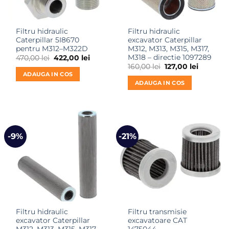
Filtru hidraulic
Filtru hidraulic
Caterpillar 5I8670
excavator Caterpillar
pentru M312–M322D
M312, M313, M315, M317,
M318 – directie 1097289
Prețul
Prețul
470,00
lei
422,00
lei
inițial
curent
Prețul
Prețul
160,00
lei
127,00
lei
a
este:
inițial
curent
ADAUGA IN COS
fost:
422,00 lei.
a
este:
ADAUGA IN COS
470,00 lei.
fost:
127,00 lei
160,00 lei.
-9%
-21%
Filtru hidraulic
Filtru transmisie
excavator Caterpillar
excavatoare CAT